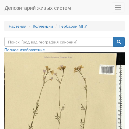
Депозитарий живых систем
Навиг
Растения
Коллекции
Гербарий МГУ
Полное изображение