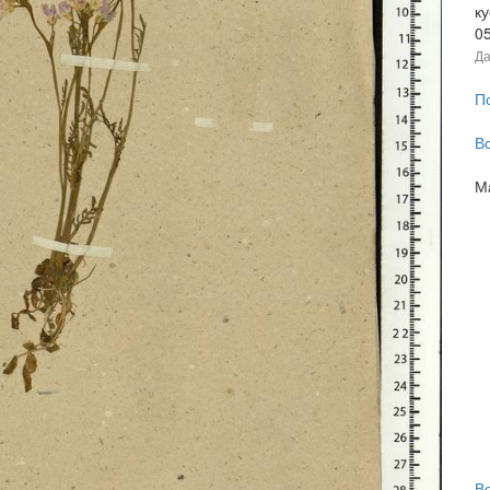
ку
0
Да
П
В
М
В