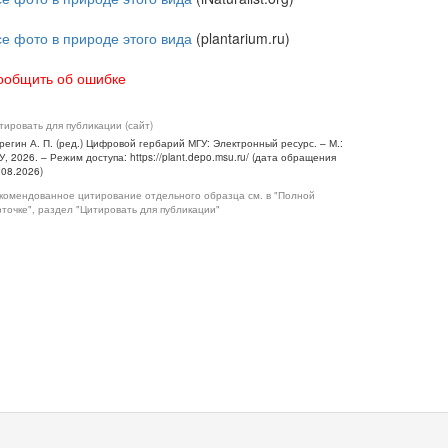
се фото в природе этого вида
(plantarium.ru)
ообщить об ошибке
тировать для публикации (сайт)
регин А. П. (ред.) Цифровой гербарий МГУ: Электронный ресурс. – М.:
У, 2026. – Режим доступа: https://plant.depo.msu.ru/ (дата обращения
.08.2026)
комендованное цитирование отдельного образца см. в "Полной
рточке", раздел "Цитировать для публикации"