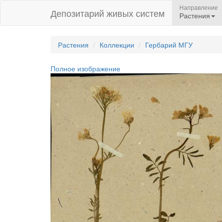
Направление
Депозитарий живых систем
Растения
Растения
Коллекции
Гербарий МГУ
Полное изображение