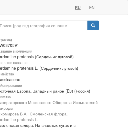
RU
EN
рихкод
W0370591
звание в коллекции
rdamine pratensis (Сердечник луговой)
инятое название
rdamine pratensis L. (Сердечник луговой)
мейство
rassicaceae
йонирование
осточная Европа, Западный район (E3) (Россия)
икетка
мператорского Московского Общества Испытателей
рироды
ихомирова В.А., Смоленская флора.
rdamine pratensis L.
моленская флора. На влажных лугах и в