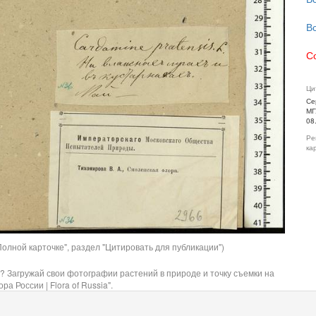
В
С
Ци
Се
МГ
08
Ре
ка
олной карточке", раздел "Цитировать для публикации")
? Загружай свои фотографии растений в природе и точку съемки на
ра России | Flora of Russia".