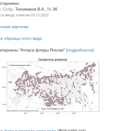
старниках.
5.
Собр.
Тихомиров В.А.,
№
36
та ввода этикетки
29.12.2022
олная карточка
се образцы этого вида
атериалы "Атласа флоры России" (
подробности
)
се фото в природе этого вида
(iNaturalist.org)