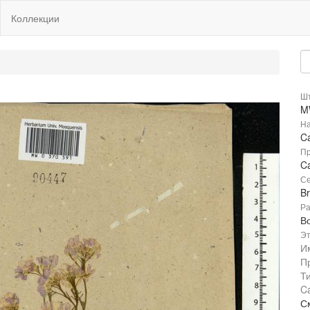
Коллекции
Шт
M
На
Ca
Пр
Ca
Се
B
Ра
В
Эт
И
П
Т
Ca
С