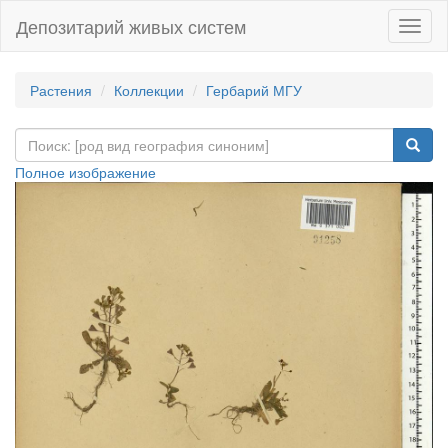
Депозитарий живых систем
Навиг
Растения
Коллекции
Гербарий МГУ
Полное изображение