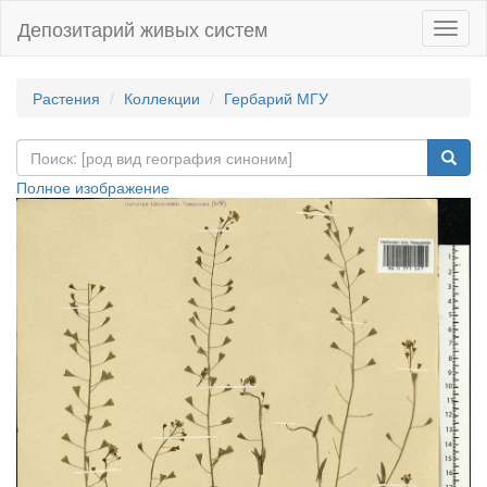
Депозитарий живых систем
Навиг
Растения
Коллекции
Гербарий МГУ
Полное изображение