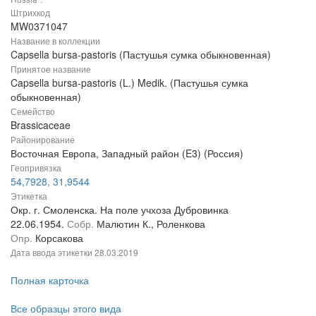
Штрихкод
MW0371047
Название в коллекции
Capsella bursa-pastoris (Пастушья сумка обыкновенная)
Принятое название
Capsella bursa-pastoris (L.) Medik. (Пастушья сумка
обыкновенная)
Семейство
Brassicaceae
Районирование
Восточная Европа, Западный район (E3) (Россия)
Геопривязка
54,7928, 31,9544
Этикетка
Окр. г. Смоленска. На поле учхоза Дубровинка
22.06.1954.
Собр.
Малютин К., Роленкова
Опр.
Корсакова
Дата ввода этикетки
28.03.2019
Полная карточка
Все образцы этого вида