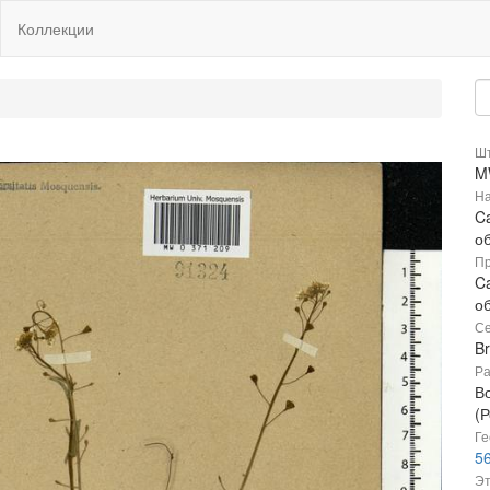
Коллекции
Шт
M
На
Ca
о
Пр
Ca
о
Се
B
Ра
В
(Р
Ге
56
Эт