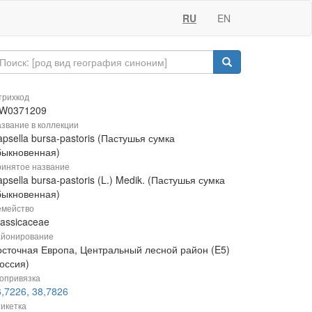
RU
EN
рихкод
W0371209
звание в коллекции
psella bursa-pastoris (Пастушья сумка
быкновенная)
инятое название
psella bursa-pastoris (L.) Medik. (Пастушья сумка
быкновенная)
мейство
rassicaceae
йонирование
осточная Европа, Центральный лесной район (E5)
оссия)
опривязка
,7226, 38,7826
икетка