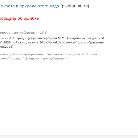
се фото в природе этого вида
(plantarium.ru)
ообщить об ошибке
тировать для публикации (сайт)
регин А. П. (ред.) Цифровой гербарий МГУ: Электронный ресурс. – М.:
У, 2026. – Режим доступа: https://plant.depo.msu.ru/ (дата обращения
.08.2026)
комендованное цитирование отдельного образца см. в "Полной
рточке", раздел "Цитировать для публикации"