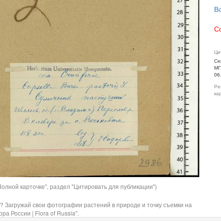
В
С
Ци
Се
МГ
06
Ре
ка
олной карточке", раздел "Цитировать для публикации")
? Загружай свои фотографии растений в природе и точку съемки на
ра России | Flora of Russia".