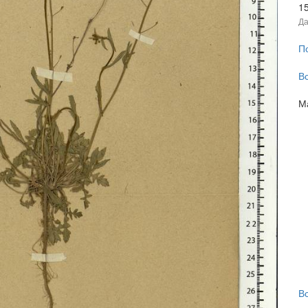
1
Да
П
В
М
В