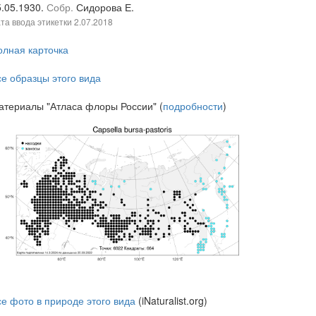
5.05.1930.
Собр.
Сидорова Е.
та ввода этикетки
2.07.2018
олная карточка
се образцы этого вида
атериалы "Атласа флоры России" (
подробности
)
се фото в природе этого вида
(iNaturalist.org)