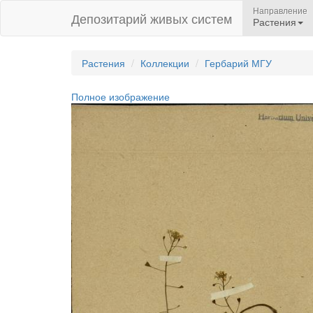
Направление
Депозитарий живых систем
Растения
Растения
Коллекции
Гербарий МГУ
Полное изображение