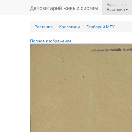
Направление
Депозитарий живых систем
Растения
Растения
Коллекции
Гербарий МГУ
Полное изображение