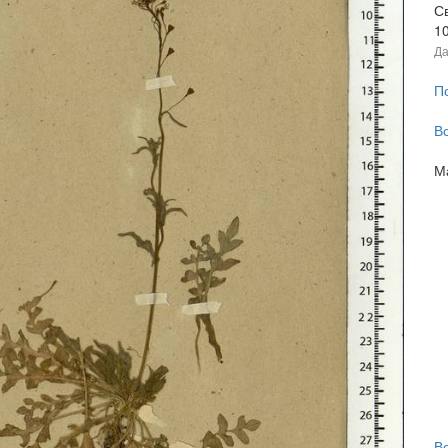
С
1
Да
П
В
М
В