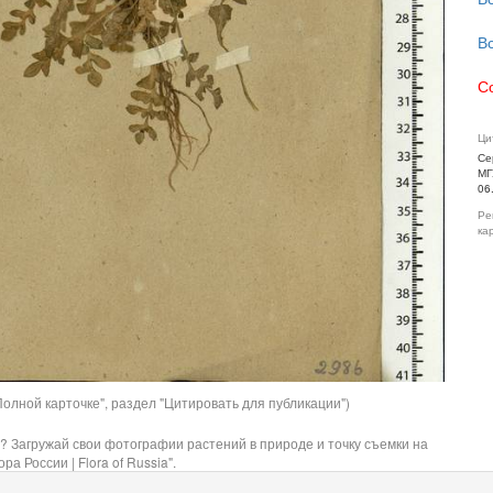
В
С
Ци
Се
МГ
06
Ре
ка
олной карточке", раздел "Цитировать для публикации")
? Загружай свои фотографии растений в природе и точку съемки на
ра России | Flora of Russia".