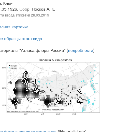
в. Ключ
0.05.1926.
Собр.
Носков А. К.
та ввода этикетки
28.03.2019
олная карточка
се образцы этого вида
атериалы "Атласа флоры России" (
подробности
)
се фото в природе этого вида
(iNaturalist.org)