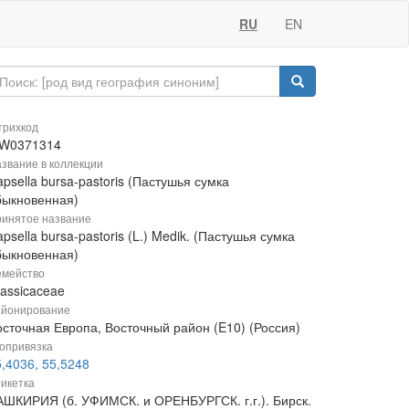
RU
EN
рихкод
W0371314
звание в коллекции
psella bursa-pastoris (Пастушья сумка
быкновенная)
инятое название
psella bursa-pastoris (L.) Medik. (Пастушья сумка
быкновенная)
мейство
rassicaceae
йонирование
осточная Европа, Восточный район (E10) (Россия)
опривязка
,4036, 55,5248
икетка
АШКИРИЯ (б. УФИМСК. и ОРЕНБУРГСК. г.г.). Бирск.