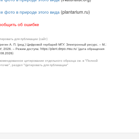
се фото в природе этого вида
(plantarium.ru)
ообщить об ошибке
тировать для публикации (сайт)
регин А. П. (ред.) Цифровой гербарий МГУ: Электронный ресурс. – М.:
У, 2026. – Режим доступа: https://plant.depo.msu.ru/ (дата обращения
.08.2026)
комендованное цитирование отдельного образца см. в "Полной
рточке", раздел "Цитировать для публикации"