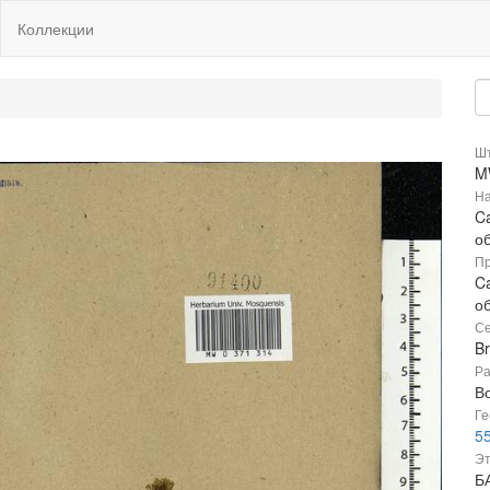
Коллекции
Шт
M
На
Ca
о
Пр
Ca
о
Се
B
Ра
В
Ге
55
Эт
Б