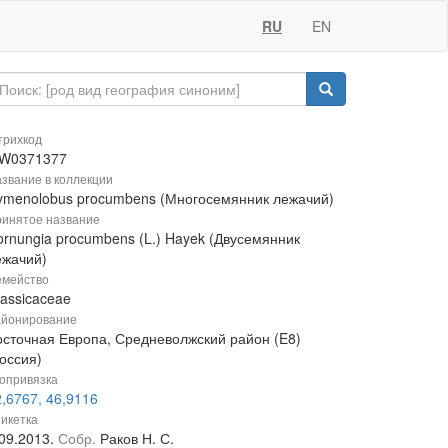
RU
EN
рихкод
W0371377
звание в коллекции
ymenolobus procumbens (Многосемянник лежачий)
инятое название
ornungia procumbens (L.) Hayek (Двусемянник
ежачий)
мейство
rassicaceae
йонирование
осточная Европа, Средневолжский район (E8)
оссия)
опривязка
,6767, 46,9116
икетка
.09.2013.
Собр.
Раков Н. С.