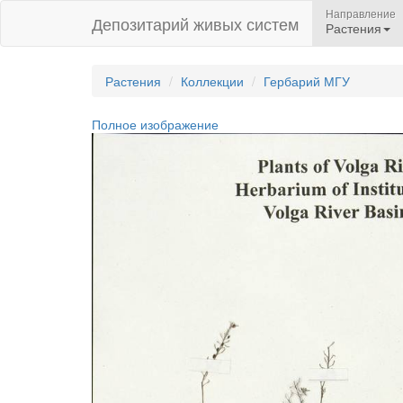
Направление
Депозитарий живых систем
Растения
Растения
Коллекции
Гербарий МГУ
Полное изображение