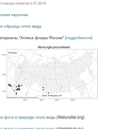
та ввода этикетки
2.07.2018
олная карточка
се образцы этого вида
атериалы "Атласа флоры России" (
подробности
)
се фото в природе этого вида
(iNaturalist.org)
се фото в природе этого вида
(plantarium.ru)