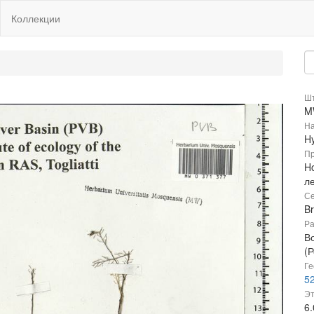
Коллекции
Шт
M
На
H
Пр
H
л
Се
B
Ра
В
(Р
Ге
52
Эт
6