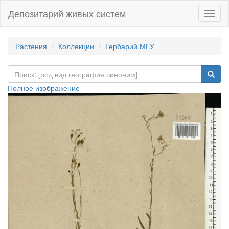
Депозитарий живых систем
Навиг
Растения
Коллекции
Гербарий МГУ
Полное изображение