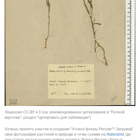
Лицензия CC-BY 4.0 (см. рекомендованное цитирование в "Полной
карточке", раздел "Цитировать для публикации")
Хочешь принять участие в создании "Атласа флоры России"? Загружай
свои фотографии растений в природе и точку съемки на
iNaturalist
, где
они станут частью нашего нового проекта "Флора России | Flora of