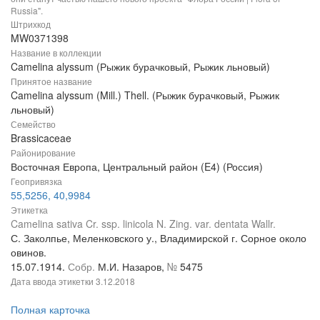
Russia".
Штрихкод
MW0371398
Название в коллекции
Camelina alyssum (Рыжик бурачковый, Рыжик льновый)
Принятое название
Camelina alyssum (Mill.) Thell. (Рыжик бурачковый, Рыжик
льновый)
Семейство
Brassicaceae
Районирование
Восточная Европа, Центральный район (E4) (Россия)
Геопривязка
55,5256, 40,9984
Этикетка
Camelina sativa Cr. ssp. linicola N. Zing. var. dentata Wallr.
С. Заколпье, Меленковского у., Владимирской г. Сорное около
овинов.
15.07.1914.
Собр.
М.И. Назаров,
№
5475
Дата ввода этикетки
3.12.2018
Полная карточка