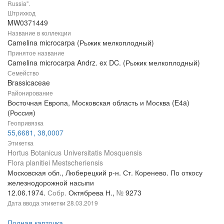
Russia".
Штрихкод
MW0371449
Название в коллекции
Camelina microcarpa (Рыжик мелкоплодный)
Принятое название
Camelina microcarpa Andrz. ex DC. (Рыжик мелкоплодный)
Семейство
Brassicaceae
Районирование
Восточная Европа, Московская область и Москва (E4a)
(Россия)
Геопривязка
55,6681, 38,0007
Этикетка
Hortus Botanicus Universitatis Mosquensis
Flora planitiei Mestscheriensis
Московская обл., Люберецкий р-н. Ст. Коренево. По откосу
железнодорожной насыпи
12.06.1974.
Собр.
Октябрева Н.,
№
9273
Дата ввода этикетки
28.03.2019
Полная карточка