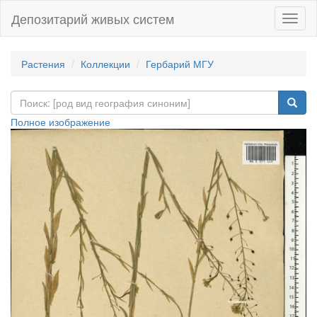
Депозитарий живых систем
Навиг
Растения
Коллекции
Гербарий МГУ
Полное изображение