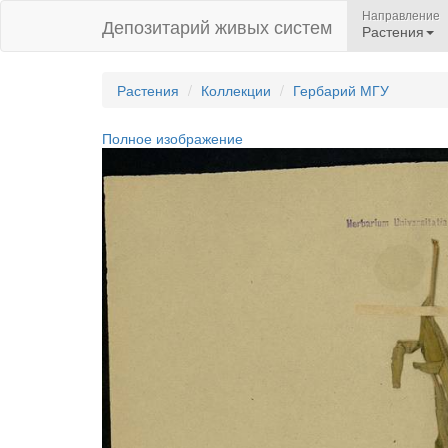
Направление
Депозитарий живых систем
Растения
Растения
Коллекции
Гербарий МГУ
Полное изображение