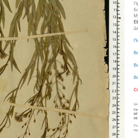
П
Б
My
El
Да
П
В
В
В
С
Ци
Се
МГ
08
Ре
ка