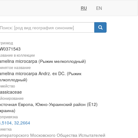
RU
EN
рихкод
W0371543
звание в коллекции
amelina microcarpa (Рыжик мелкоплодный)
инятое название
melina microcarpa Andrz. ex DC. (Рыжик
елкоплодный)
мейство
rassicaceae
йонирование
осточная Европа, Южно-Украинский район (E12)
Украина)
опривязка
,5104, 32,2664
икетка
мператорского Московского Общества Испытателей