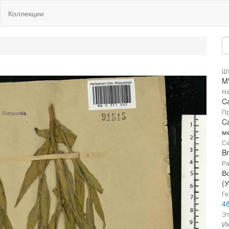
Коллекции
Шт
M
На
C
Пр
Ca
м
Се
B
Ра
В
(
Ге
48
Эт
И