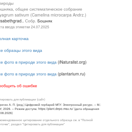
рироды
ошняка, общее систематическое собрание
agrum sativum (Camelina microcarpa Andrz.)
isabethgrad..
Собр.
Бошняк
та ввода этикетки
24.07.2025
олная карточка
се образцы этого вида
се фото в природе этого вида
(iNaturalist.org)
се фото в природе этого вида
(plantarium.ru)
ообщить об ошибке
тировать для публикации (сайт)
регин А. П. (ред.) Цифровой гербарий МГУ: Электронный ресурс. – М.:
У, 2026. – Режим доступа: https://plant.depo.msu.ru/ (дата обращения
.08.2026)
комендованное цитирование отдельного образца см. в "Полной
рточке", раздел "Цитировать для публикации"