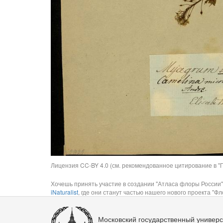
Лицензия CC-BY 4.0 (см. рекомендованное цитирование в "П
Хочешь принять участие в создании "Атласа флоры России"
iNaturalist
, где они станут частью нашего нового проекта "Фло
Московский государственный универс