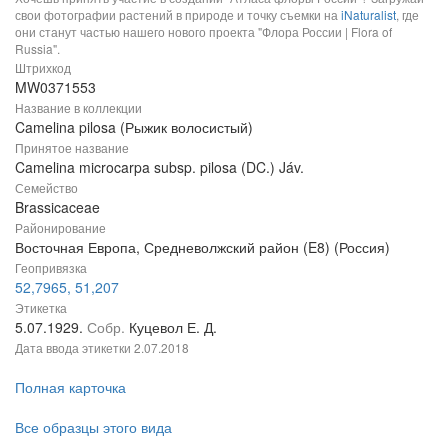
свои фотографии растений в природе и точку съемки на
iNaturalist
, где
они станут частью нашего нового проекта "Флора России | Flora of
Russia".
Штрихкод
MW0371553
Название в коллекции
Camelina pilosa (Рыжик волосистый)
Принятое название
Camelina microcarpa subsp. pilosa (DC.) Jáv.
Семейство
Brassicaceae
Районирование
Восточная Европа, Средневолжский район (E8) (Россия)
Геопривязка
52,7965, 51,207
Этикетка
5.07.1929.
Собр.
Куцевол Е. Д.
Дата ввода этикетки
2.07.2018
Полная карточка
Все образцы этого вида