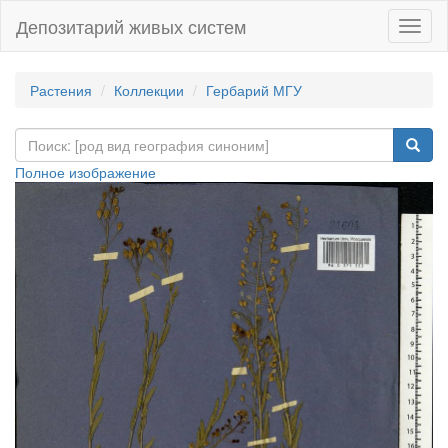
Депозитарий живых систем
Навиг
Растения
Коллекции
Гербарий МГУ
Полное изображение