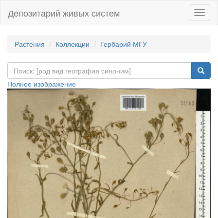
Депозитарий живых систем
Навиг
Растения
Коллекции
Гербарий МГУ
Полное изображение