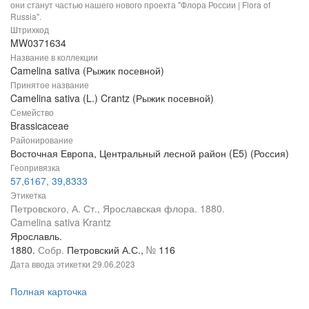
они станут частью нашего нового проекта "Флора России | Flora of
Russia".
Штрихкод
MW0371634
Название в коллекции
Camelina sativa (Рыжик посевной)
Принятое название
Camelina sativa (L.) Crantz (Рыжик посевной)
Семейство
Brassicaceae
Районирование
Восточная Европа, Центральный лесной район (E5) (Россия)
Геопривязка
57,6167, 39,8333
Этикетка
Петровского, А. Ст., Ярославская флора. 1880.
Camelina sativa Krantz
Ярославль.
1880.
Собр.
Петровский А.С.,
№
116
Дата ввода этикетки
29.06.2023
Полная карточка