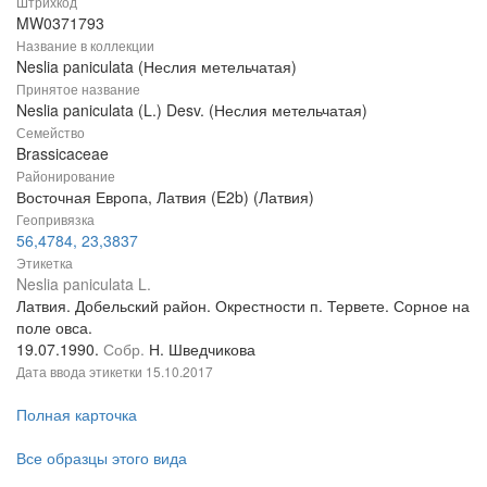
Штрихкод
MW0371793
Название в коллекции
Neslia paniculata (Неслия метельчатая)
Принятое название
Neslia paniculata (L.) Desv. (Неслия метельчатая)
Семейство
Brassicaceae
Районирование
Восточная Европа, Латвия (E2b) (Латвия)
Геопривязка
56,4784, 23,3837
Этикетка
Neslia paniculata L.
Латвия. Добельский район. Окрестности п. Тервете. Сорное на
поле овса.
19.07.1990.
Собр.
Н. Шведчикова
Дата ввода этикетки
15.10.2017
Полная карточка
Все образцы этого вида