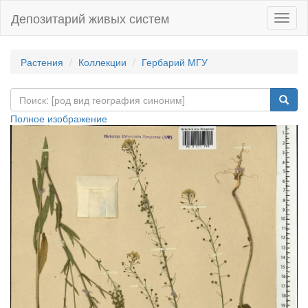
Депозитарий живых систем
Навиг
Растения
Коллекции
Гербарий МГУ
Полное изображение