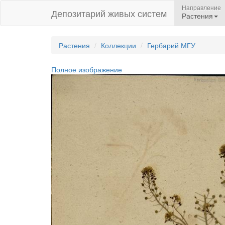
Направление
Депозитарий живых систем
Растения
Растения
Коллекции
Гербарий МГУ
Полное изображение