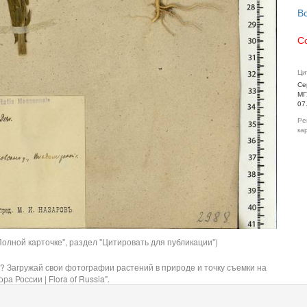
В
С
Ци
Се
МГ
07
Ре
ка
олной карточке", раздел "Цитировать для публикации")
? Загружай свои фотографии растений в природе и точку съемки на
ра России | Flora of Russia".