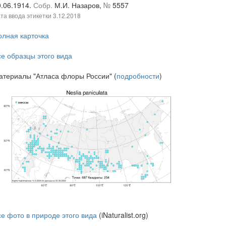
0.06.1914.
Собр.
М.И. Назаров,
№
5557
та ввода этикетки
3.12.2018
олная карточка
се образцы этого вида
атериалы "Атласа флоры России" (
подробности
)
се фото в природе этого вида
(iNaturalist.org)