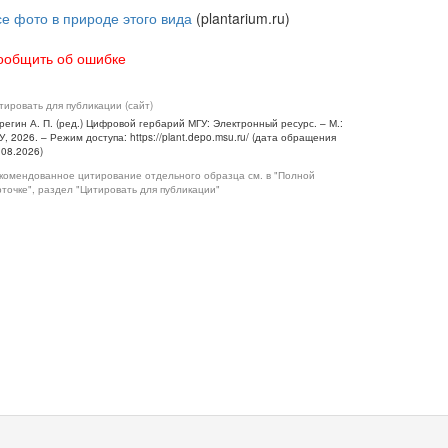
се фото в природе этого вида
(plantarium.ru)
ообщить об ошибке
тировать для публикации (сайт)
регин А. П. (ред.) Цифровой гербарий МГУ: Электронный ресурс. – М.:
У, 2026. – Режим доступа: https://plant.depo.msu.ru/ (дата обращения
.08.2026)
комендованное цитирование отдельного образца см. в "Полной
рточке", раздел "Цитировать для публикации"