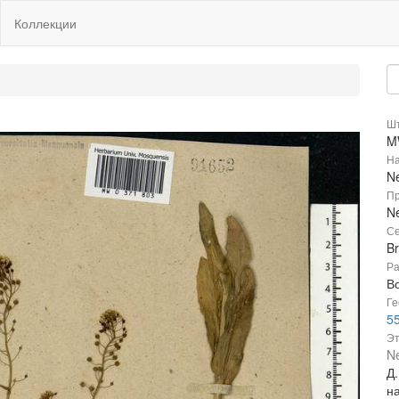
Коллекции
Шт
M
На
Ne
Пр
Ne
Се
B
Ра
В
Ге
55
Эт
Ne
Д.
н