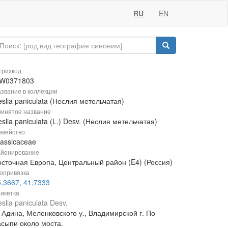
RU
EN
рихкод
W0371803
звание в коллекции
slia paniculata (Неслия метельчатая)
инятое название
slia paniculata (L.) Desv. (Неслия метельчатая)
мейство
rassicaceae
йонирование
осточная Европа, Центральный район (E4) (Россия)
опривязка
,3667, 41,7333
икетка
slia paniculata Desv.
 Адина, Меленковского у., Владимирской г. По
асыпи около моста.