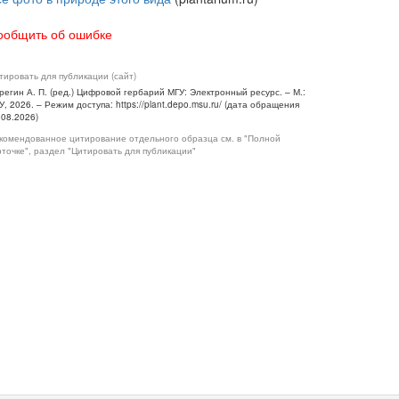
ообщить об ошибке
тировать для публикации (сайт)
регин А. П. (ред.) Цифровой гербарий МГУ: Электронный ресурс. – М.:
У, 2026. – Режим доступа: https://plant.depo.msu.ru/ (дата обращения
.08.2026)
комендованное цитирование отдельного образца см. в "Полной
рточке", раздел "Цитировать для публикации"