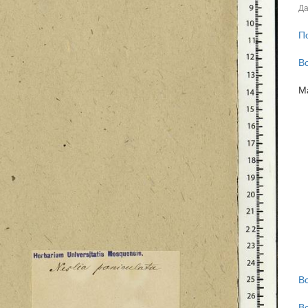
Да
П
В
М
В
В