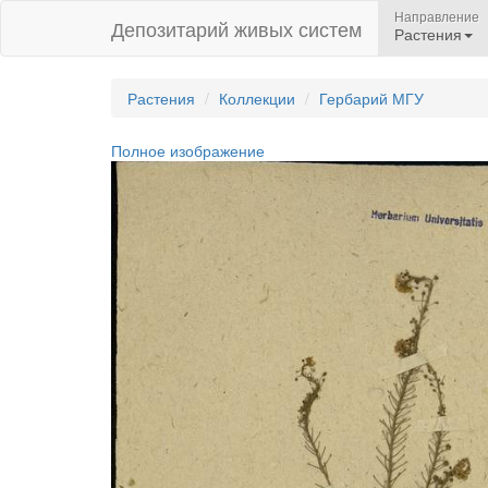
Направление
Депозитарий живых систем
Растения
Растения
Коллекции
Гербарий МГУ
Полное изображение