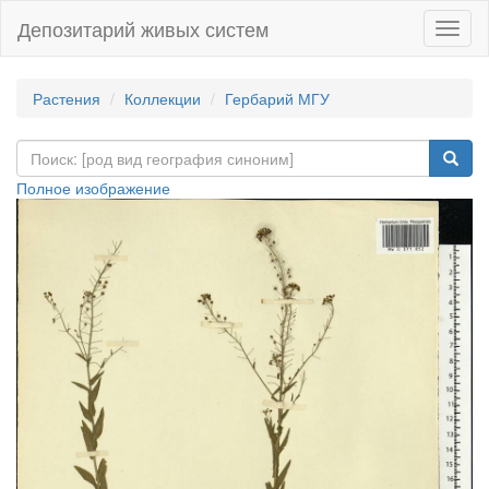
Депозитарий живых систем
Навиг
Растения
Коллекции
Гербарий МГУ
Полное изображение