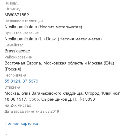
Russia".
Штрихкод
MW0371852
Название в коллекции
Neslia paniculata (Неслия метельчатая)
Принятое название
Neslia paniculata (L.) Desv. (Неслия метельчатая)
Семейство
Brassicaceae
Районирование
Восточная Европа, Московская область и Москва (E4a)
(Россия)
Геопривязка
55,8124, 37,5379
Этикетка
Москва, близ Ваганьковского кладбища. Огород "Ключики"
18.06.1917.
Собр.
Сырейщиков Д. П.,
№
3893
на 2-х листах
Дата ввода этикетки
28.03.2019
Полная карточка
Все образцы этого вида