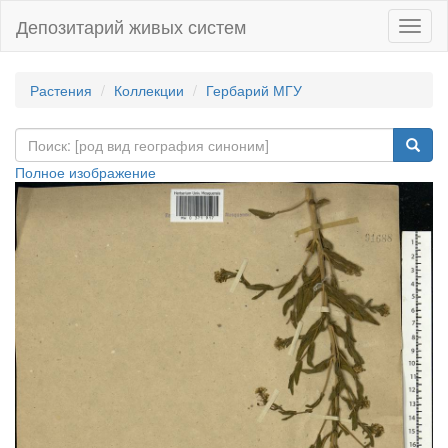
Депозитарий живых систем
Навиг
Растения
Коллекции
Гербарий МГУ
Полное изображение