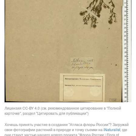
Лицензия CC-BY 4.0 (см. рекомендованное цитирование в "Полной
карточке", раздел "Цитировать для публикации")
Хочешь принять участие в создании "Атласа флоры России"? Загружай
свои фотографии растений в природе и точку съемки на
iNaturalist
, где
они станут частью нашего нового проекта "Флора России | Flora of