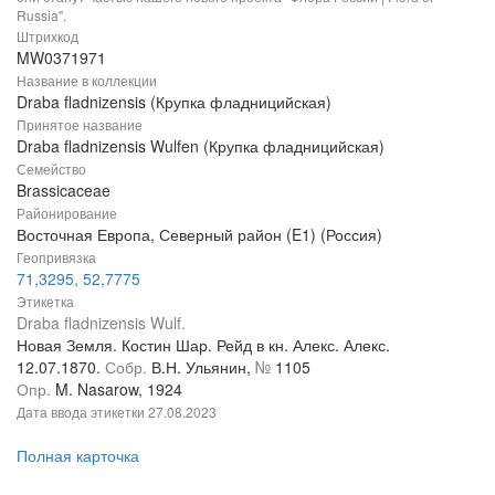
Russia".
Штрихкод
MW0371971
Название в коллекции
Draba fladnizensis (Крупка фладницийская)
Принятое название
Draba fladnizensis Wulfen (Крупка фладницийская)
Семейство
Brassicaceae
Районирование
Восточная Европа, Северный район (E1) (Россия)
Геопривязка
71,3295, 52,7775
Этикетка
Draba fladnizensis Wulf.
Новая Земля. Костин Шар. Рейд в кн. Алекс. Алекс.
12.07.1870.
Собр.
В.Н. Ульянин,
№
1105
Опр.
M. Nasarow, 1924
Дата ввода этикетки
27.08.2023
Полная карточка