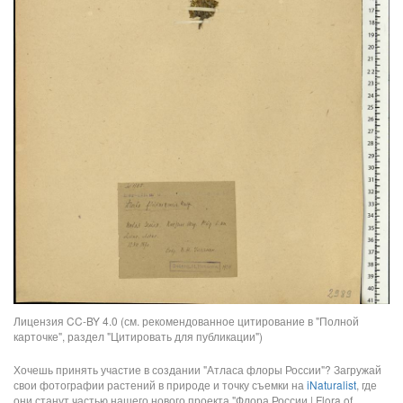
Лицензия CC-BY 4.0 (см. рекомендованное цитирование в "Полной
карточке", раздел "Цитировать для публикации")
Хочешь принять участие в создании "Атласа флоры России"? Загружай
свои фотографии растений в природе и точку съемки на
iNaturalist
, где
они станут частью нашего нового проекта "Флора России | Flora of