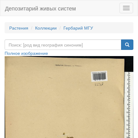
Депозитарий живых систем
Навиг
Растения
Коллекции
Гербарий МГУ
Полное изображение