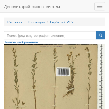
Депозитарий живых систем
Навиг
Растения
Коллекции
Гербарий МГУ
Полное изображение