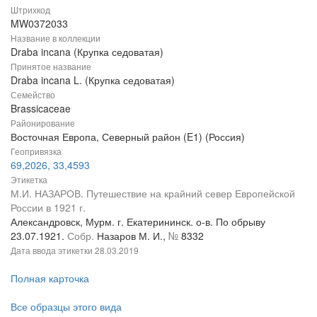
Штрихкод
MW0372033
Название в коллекции
Draba incana (Крупка седоватая)
Принятое название
Draba incana L. (Крупка седоватая)
Семейство
Brassicaceae
Районирование
Восточная Европа, Северный район (E1) (Россия)
Геопривязка
69,2026, 33,4593
Этикетка
М.И. НАЗАРОВ. Путешествие на крайний север Европейской
России в 1921 г.
Александровск, Мурм. г. Екатерининск. о-в. По обрыву
23.07.1921.
Собр.
Назаров М. И.,
№
8332
Дата ввода этикетки
28.03.2019
Полная карточка
Все образцы этого вида