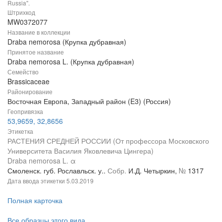
Russia".
Штрихкод
MW0372077
Название в коллекции
Draba nemorosa (Крупка дубравная)
Принятое название
Draba nemorosa L. (Крупка дубравная)
Семейство
Brassicaceae
Районирование
Восточная Европа, Западный район (E3) (Россия)
Геопривязка
53,9659, 32,8656
Этикетка
РАСТЕНИЯ СРЕДНЕЙ РОССИИ (От профессора Московского
Университета Василия Яковлевича Цингера)
Draba nemorosa L. α
Смоленск. губ. Рославльск. у..
Собр.
И.Д. Четыркин,
№
1317
Дата ввода этикетки
5.03.2019
Полная карточка
Все образцы этого вида