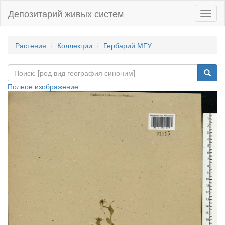
Депозитарий живых систем
Навиг
Растения
Коллекции
Гербарий МГУ
Полное изображение