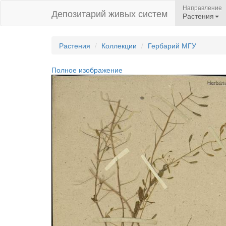
Направление
Депозитарий живых систем
Растения
Растения
Коллекции
Гербарий МГУ
Полное изображение