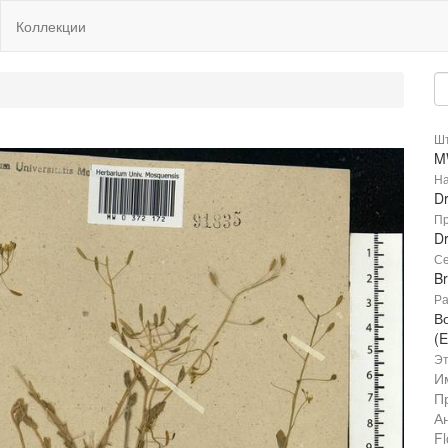
Коллекции
Шт
M
На
D
Пр
D
Се
B
Ра
В
(E
Эт
И
П
А
Fl