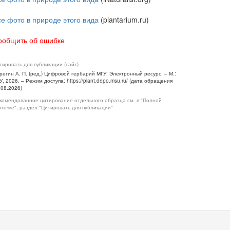
се фото в природе этого вида
(plantarium.ru)
ообщить об ошибке
тировать для публикации (сайт)
регин А. П. (ред.) Цифровой гербарий МГУ: Электронный ресурс. – М.:
У, 2026. – Режим доступа: https://plant.depo.msu.ru/ (дата обращения
.08.2026)
комендованное цитирование отдельного образца см. в "Полной
рточке", раздел "Цитировать для публикации"