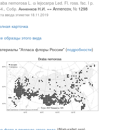
aba nemorosa L. α lejocarpa Led. Fl. ross. fsc. I p.
4.
.
Собр.
Анненков Н.И. == Annencov,
№
1298
та ввода этикетки
18.11.2019
олная карточка
се образцы этого вида
атериалы "Атласа флоры России" (
подробности
)
се фото в природе этого вида
(iNaturalist.org)