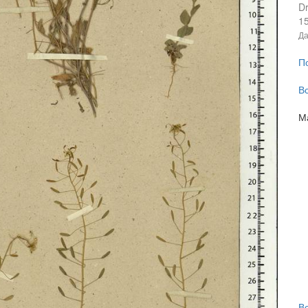
Dr
15
Да
П
В
М
В