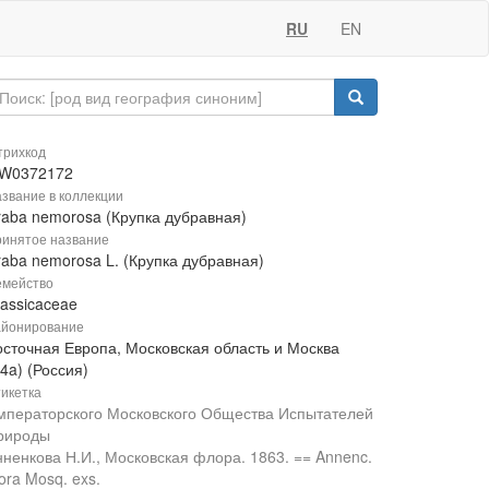
RU
EN
рихкод
W0372172
звание в коллекции
raba nemorosa (Крупка дубравная)
инятое название
raba nemorosa L. (Крупка дубравная)
мейство
rassicaceae
йонирование
осточная Европа, Московская область и Москва
4a) (Россия)
икетка
мператорского Московского Общества Испытателей
рироды
нненкова Н.И., Московская флора. 1863. == Annenc.
ora Mosq. exs.