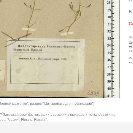
В
С
Ци
Се
МГ
07
Ре
ка
олной карточке", раздел "Цитировать для публикации")
? Загружай свои фотографии растений в природе и точку съемки на
ра России | Flora of Russia".