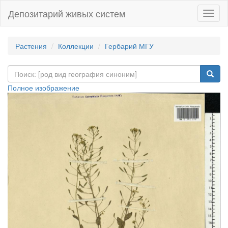
Депозитарий живых систем
Навиг
Растения
Коллекции
Гербарий МГУ
Полное изображение