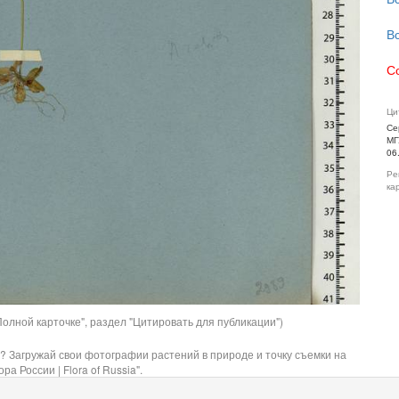
В
С
Ци
Се
МГ
06
Ре
ка
олной карточке", раздел "Цитировать для публикации")
? Загружай свои фотографии растений в природе и точку съемки на
ра России | Flora of Russia".