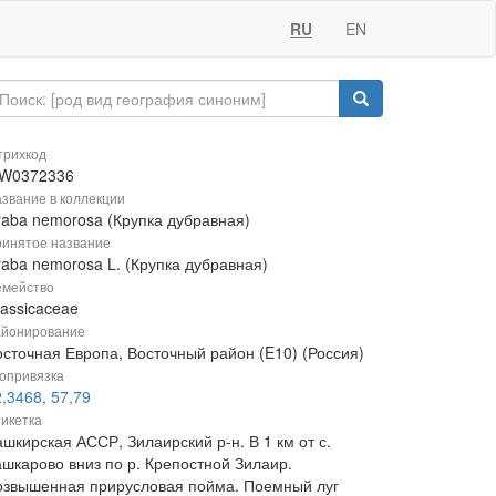
RU
EN
рихкод
W0372336
звание в коллекции
raba nemorosa (Крупка дубравная)
инятое название
raba nemorosa L. (Крупка дубравная)
мейство
rassicaceae
йонирование
осточная Европа, Восточный район (E10) (Россия)
опривязка
,3468, 57,79
икетка
шкирская АССР, Зилаирский р-н. В 1 км от с.
ашкарово вниз по р. Крепостной Зилаир.
озвышенная прирусловая пойма. Поемный луг