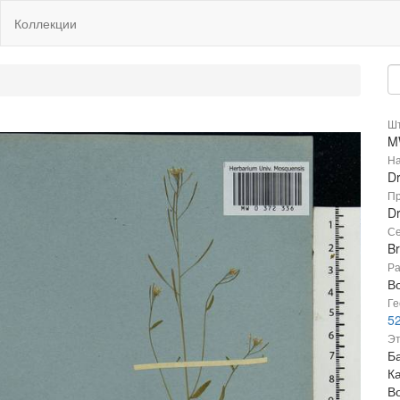
Коллекции
Шт
M
На
D
Пр
D
Се
B
Ра
В
Ге
52
Эт
Ба
К
В