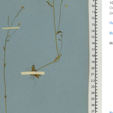
1
О
Да
П
В
М
В