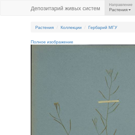
Направление
Депозитарий живых систем
Растения
Растения
Коллекции
Гербарий МГУ
Полное изображение