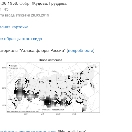
0.06.1958.
Собр.
Жудова, Груздева
п. 45
та ввода этикетки
28.03.2019
олная карточка
се образцы этого вида
атериалы "Атласа флоры России" (
подробности
)
се фото в природе этого вида
(iNaturalist.org)