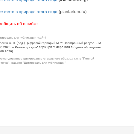
се фото в природе этого вида
(plantarium.ru)
ообщить об ошибке
тировать для публикации (сайт)
регин А. П. (ред.) Цифровой гербарий МГУ: Электронный ресурс. – М.:
У, 2026. – Режим доступа: https://plant.depo.msu.ru/ (дата обращения
.08.2026)
комендованное цитирование отдельного образца см. в "Полной
рточке", раздел "Цитировать для публикации"