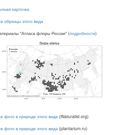
олная карточка
се образцы этого вида
атериалы "Атласа флоры России" (
подробности
)
се фото в природе этого вида
(iNaturalist.org)
се фото в природе этого вида
(plantarium.ru)