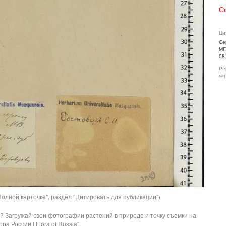
С
Ци
Се
МГ
08
Ре
ка
олной карточке", раздел "Цитировать для публикации")
? Загружай свои фотографии растений в природе и точку съемки на
ра России | Flora of Russia".