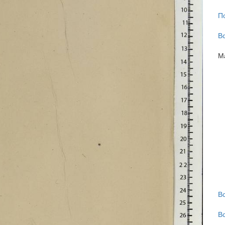
П
В
М
В
В