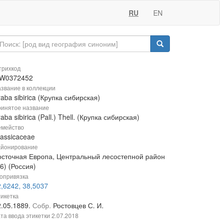
RU
EN
рихкод
W0372452
звание в коллекции
aba sibirica (Крупка сибирская)
инятое название
aba sibirica (Pall.) Thell. (Крупка сибирская)
мейство
rassicaceae
йонирование
осточная Европа, Центральный лесостепной район
6) (Россия)
опривязка
,6242, 38,5037
икетка
2.05.1889.
Собр.
Ростовцев С. И.
та ввода этикетки
2.07.2018