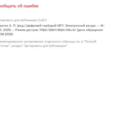
ообщить об ошибке
тировать для публикации (сайт)
регин А. П. (ред.) Цифровой гербарий МГУ: Электронный ресурс. – М.:
У, 2026. – Режим доступа: https://plant.depo.msu.ru/ (дата обращения
.08.2026)
комендованное цитирование отдельного образца см. в "Полной
рточке", раздел "Цитировать для публикации"