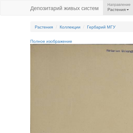
Направление
Депозитарий живых систем
Растения
Растения
Коллекции
Гербарий МГУ
Полное изображение