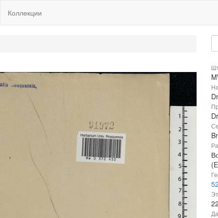
Коллекции
Шт
M
На
Dr
Пр
Dr
Се
B
Ра
В
(E
Ге
52
Эт
2
Да