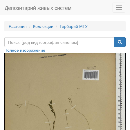
Депозитарий живых систем
Навиг
Растения
Коллекции
Гербарий МГУ
Полное изображение