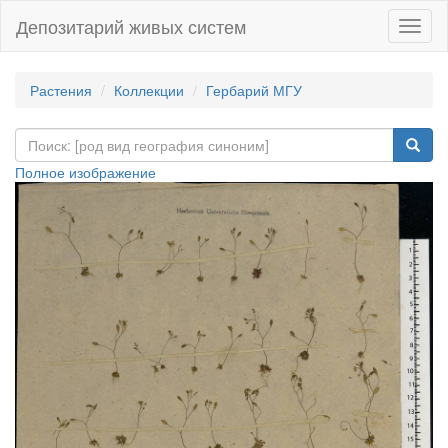
Депозитарий живых систем
Навиг
Растения
Коллекции
Гербарий МГУ
Полное изображение