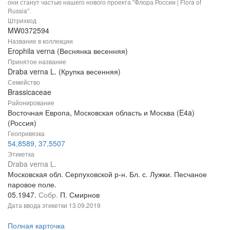
они станут частью нашего нового проекта "Флора России | Flora of
Russia".
Штрихкод
MW0372594
Название в коллекции
Erophila verna (Веснянка весенняя)
Принятое название
Draba verna L. (Крупка весенняя)
Семейство
Brassicaceae
Районирование
Восточная Европа, Московская область и Москва (E4a)
(Россия)
Геопривязка
54,8589, 37,5507
Этикетка
Draba verna L.
Московская обл. Серпуховской р-н. Бл. с. Лужки. Песчаное
паровое поле.
05.1947.
Собр.
П. Смирнов
Дата ввода этикетки
13.09.2019
Полная карточка