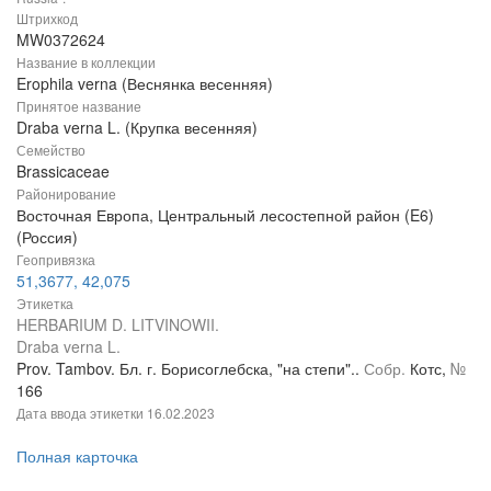
Штрихкод
MW0372624
Название в коллекции
Erophila verna (Веснянка весенняя)
Принятое название
Draba verna L. (Крупка весенняя)
Семейство
Brassicaceae
Районирование
Восточная Европа, Центральный лесостепной район (E6)
(Россия)
Геопривязка
51,3677, 42,075
Этикетка
HERBARIUM D. LITVINOWII.
Draba verna L.
Prov. Tambov. Бл. г. Борисоглебска, "на степи"..
Собр.
Котс,
№
166
Дата ввода этикетки
16.02.2023
Полная карточка