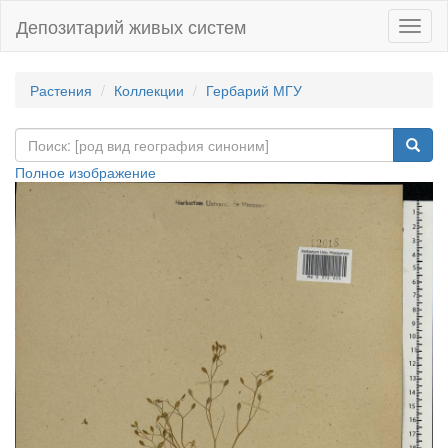
Депозитарий живых систем
Навиг
Растения
Коллекции
Гербарий МГУ
Полное изображение