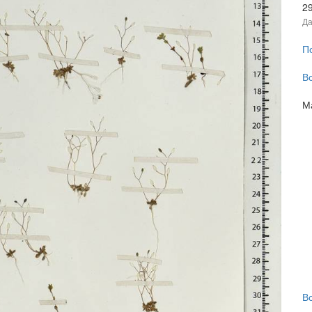
2
Да
П
В
М
В