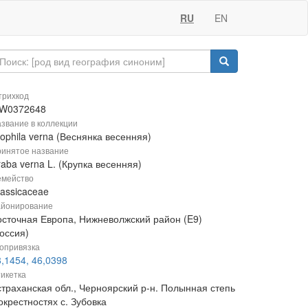
RU
EN
рихкод
W0372648
звание в коллекции
ophila verna (Веснянка весенняя)
инятое название
aba verna L. (Крупка весенняя)
мейство
rassicaceae
йонирование
осточная Европа, Нижневолжский район (E9)
оссия)
опривязка
,1454, 46,0398
икетка
страханская обл., Черноярский р-н. Полынная степь
окрестностях с. Зубовка