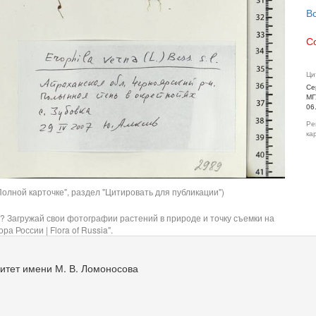
В
С
Ци
Се
МГ
06
Ре
ка
олной карточке", раздел "Цитировать для публикации")
? Загружай свои фотографии растений в природе и точку съемки на
ра России | Flora of Russia".
итет имени М. В. Ломоносова