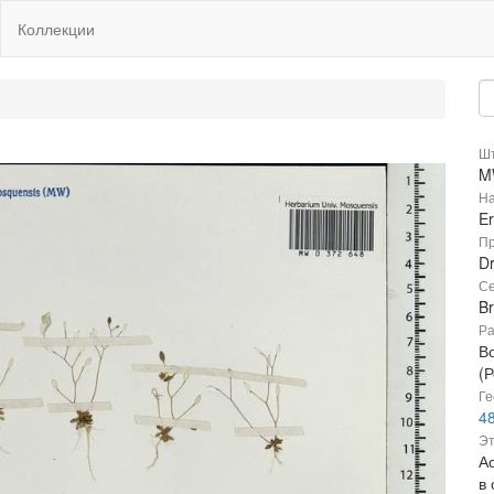
Коллекции
Шт
M
На
Er
Пр
Dr
Се
B
Ра
В
(Р
Ге
48
Эт
А
в 