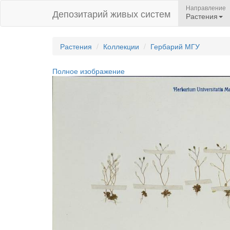
Направление
Депозитарий живых систем
Растения
Растения
Коллекции
Гербарий МГУ
Полное изображение