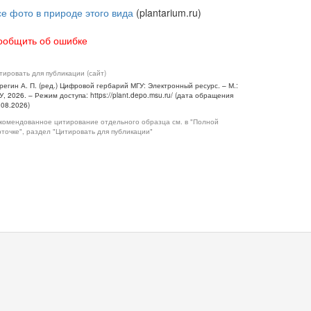
се фото в природе этого вида
(plantarium.ru)
ообщить об ошибке
тировать для публикации (сайт)
регин А. П. (ред.) Цифровой гербарий МГУ: Электронный ресурс. – М.:
У, 2026. – Режим доступа: https://plant.depo.msu.ru/ (дата обращения
.08.2026)
комендованное цитирование отдельного образца см. в "Полной
рточке", раздел "Цитировать для публикации"