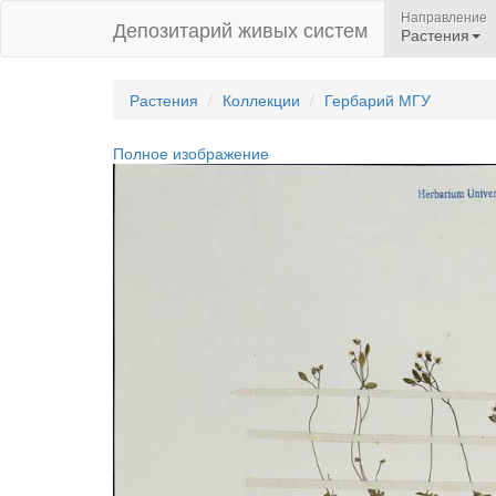
Направление
Депозитарий живых систем
Растения
Растения
Коллекции
Гербарий МГУ
Полное изображение