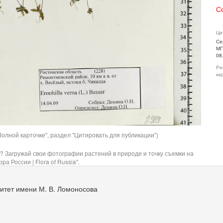
С
Ци
Се
МГ
08
Ре
ка
олной карточке", раздел "Цитировать для публикации")
? Загружай свои фотографии растений в природе и точку съемки на
ра России | Flora of Russia".
итет имени М. В. Ломоносова