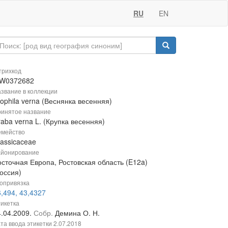
RU
EN
рихкод
W0372682
звание в коллекции
ophila verna (Веснянка весенняя)
инятое название
aba verna L. (Крупка весенняя)
мейство
rassicaceae
йонирование
осточная Европа, Ростовская область (E12a)
оссия)
опривязка
,494, 43,4327
икетка
4.04.2009.
Собр.
Демина О. Н.
та ввода этикетки
2.07.2018