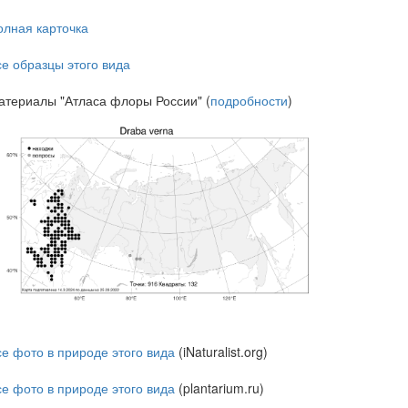
олная карточка
се образцы этого вида
атериалы "Атласа флоры России" (
подробности
)
се фото в природе этого вида
(iNaturalist.org)
се фото в природе этого вида
(plantarium.ru)