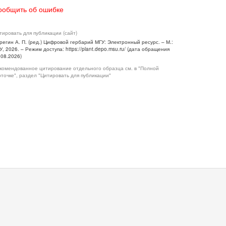
ообщить об ошибке
тировать для публикации (сайт)
регин А. П. (ред.) Цифровой гербарий МГУ: Электронный ресурс. – М.:
У, 2026. – Режим доступа: https://plant.depo.msu.ru/ (дата обращения
.08.2026)
комендованное цитирование отдельного образца см. в "Полной
рточке", раздел "Цитировать для публикации"