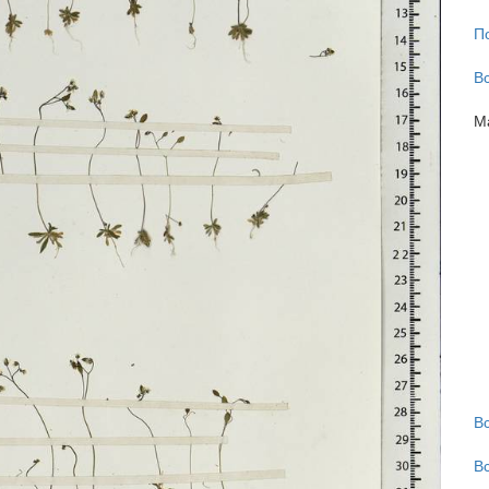
П
В
М
В
В