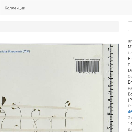
Коллекции
Шт
M
На
Er
Пр
Dr
Се
B
Ра
В
(Р
Ге
46
Эт
1
Да