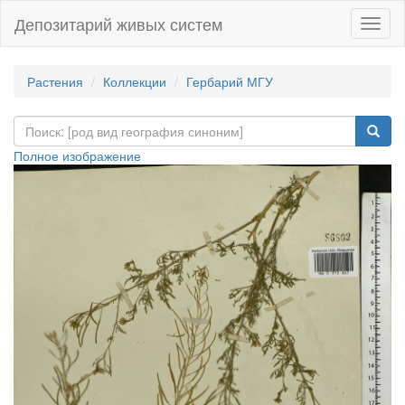
Депозитарий живых систем
Навиг
Растения
Коллекции
Гербарий МГУ
Полное изображение