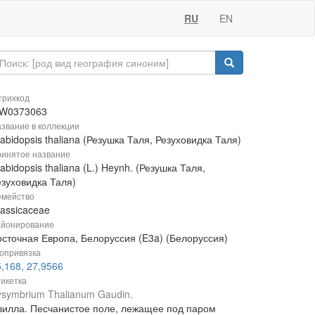
RU
EN
рихкод
W0373063
звание в коллекции
abidopsis thaliana (Резушка Таля, Резуховидка Таля)
инятое название
abidopsis thaliana (L.) Heynh. (Резушка Таля,
езуховидка Таля)
мейство
rassicaceae
йонирование
осточная Европа, Белоруссия (E3a) (Белоруссия)
опривязка
,168, 27,9566
икетка
ysymbrium Thalianum Gaudin.
вилла. Песчанистое поле, лежащее под паром