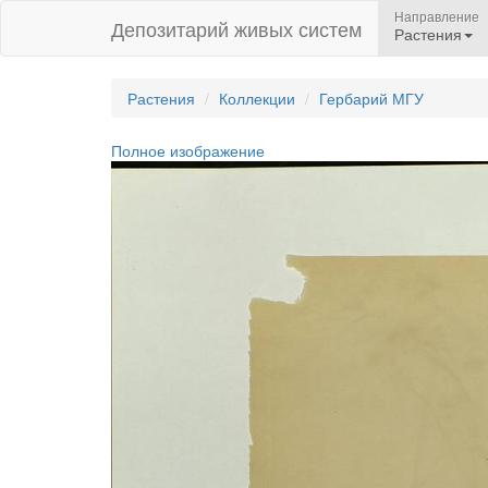
Направление
Депозитарий живых систем
Растения
Растения
Коллекции
Гербарий МГУ
Полное изображение