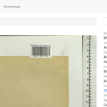
Коллекции
Шт
M
На
Ar
Пр
Ar
Р
Се
B
Ра
В
Ге
55
Эт
S
С