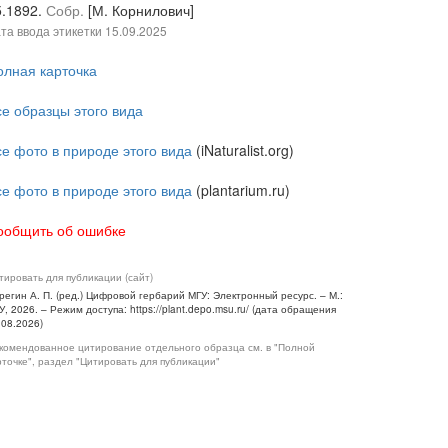
5.1892.
Собр.
[М. Корнилович]
та ввода этикетки
15.09.2025
олная карточка
се образцы этого вида
се фото в природе этого вида
(iNaturalist.org)
се фото в природе этого вида
(plantarium.ru)
ообщить об ошибке
тировать для публикации (сайт)
регин А. П. (ред.) Цифровой гербарий МГУ: Электронный ресурс. – М.:
У, 2026. – Режим доступа: https://plant.depo.msu.ru/ (дата обращения
.08.2026)
комендованное цитирование отдельного образца см. в "Полной
рточке", раздел "Цитировать для публикации"