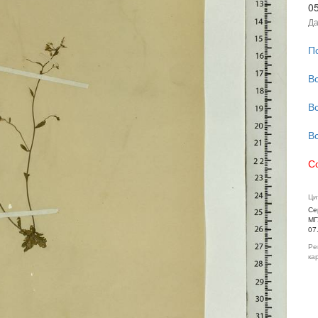
0
Да
П
В
В
В
С
Ци
Се
МГ
07
Ре
ка