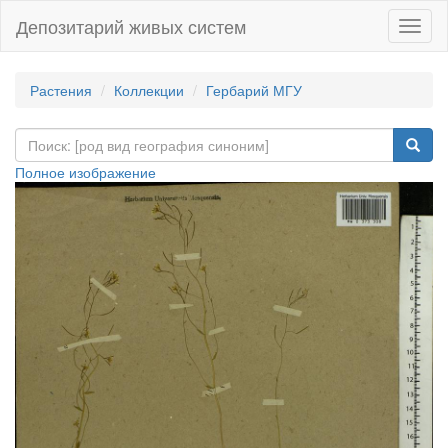
Депозитарий живых систем
Навиг
Растения
Коллекции
Гербарий МГУ
Полное изображение