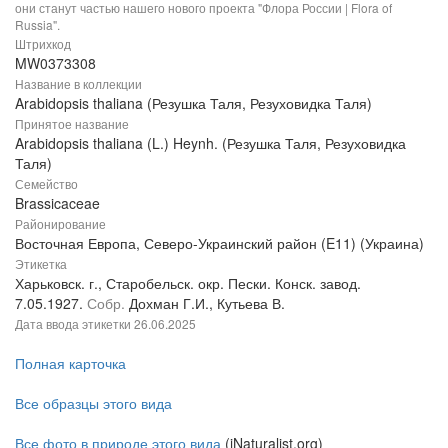
они станут частью нашего нового проекта "Флора России | Flora of
Russia".
Штрихкод
MW0373308
Название в коллекции
Arabidopsis thaliana (Резушка Таля, Резуховидка Таля)
Принятое название
Arabidopsis thaliana (L.) Heynh. (Резушка Таля, Резуховидка
Таля)
Семейство
Brassicaceae
Районирование
Восточная Европа, Северо-Украинский район (E11) (Украина)
Этикетка
Харьковск. г., Старобельск. окр. Пески. Конск. завод.
7.05.1927.
Собр.
Дохман Г.И., Кутьева В.
Дата ввода этикетки
26.06.2025
Полная карточка
Все образцы этого вида
Все фото в природе этого вида
(iNaturalist.org)