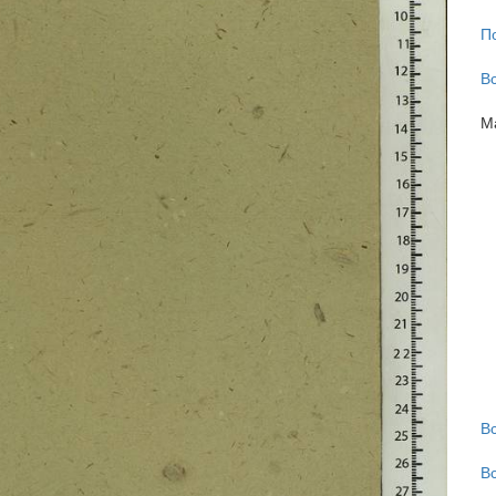
П
В
М
В
В