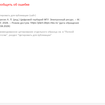
ообщить об ошибке
тировать для публикации (сайт)
регин А. П. (ред.) Цифровой гербарий МГУ: Электронный ресурс. – М.:
У, 2026. – Режим доступа: https://plant.depo.msu.ru/ (дата обращения
.08.2026)
комендованное цитирование отдельного образца см. в "Полной
рточке", раздел "Цитировать для публикации"