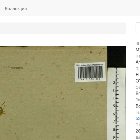
Коллекции
Шт
M
На
Ar
Пр
Ps
O'
Се
B
Ра
В
Ге
53
Эт
2
Да