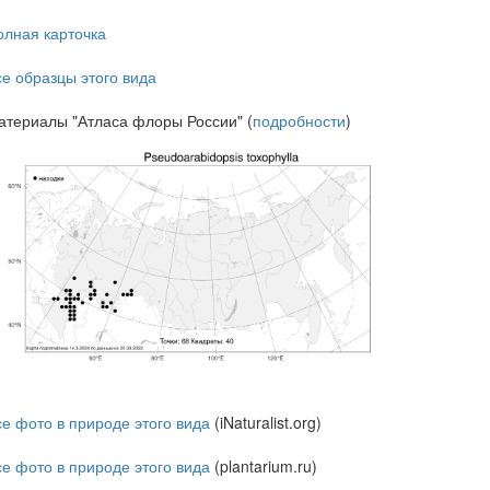
олная карточка
се образцы этого вида
атериалы "Атласа флоры России" (
подробности
)
се фото в природе этого вида
(iNaturalist.org)
се фото в природе этого вида
(plantarium.ru)