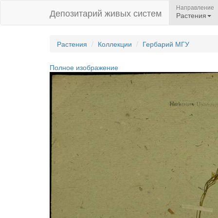
Направление
Депозитарий живых систем
Растения
Растения
Коллекции
Гербарий МГУ
Полное изображение