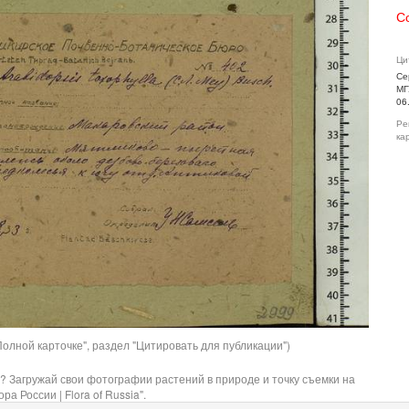
С
Ци
Се
МГ
06
Ре
ка
олной карточке", раздел "Цитировать для публикации")
? Загружай свои фотографии растений в природе и точку съемки на
ра России | Flora of Russia".