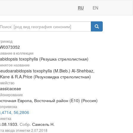
RU
EN
рихкод
W0373352
звание в коллекции
abidopsis toxophylla (Резушка стрелолистная)
инятое название
eudoarabidopsis toxophylla (M.Bieb.) Al-Shehbaz,
Kane & R.A.Price (Резуховидка стрелолистная)
мейство
rassicaceae
йонирование
осточная Европа, Восточный район (E10) (Россия)
опривязка
,4714, 56,2806
икетка
8.08.1933.
Собр.
Самсель Н.
та ввода этикетки
2.07.2018