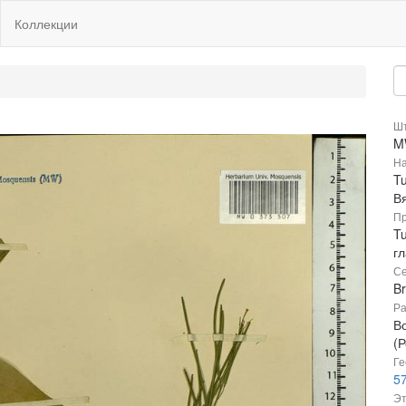
Коллекции
Шт
M
На
Tu
В
Пр
Tu
гл
Се
B
Ра
В
(Р
Ге
57
Эт