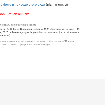
се фото в природе этого вида
(plantarium.ru)
ообщить об ошибке
тировать для публикации (сайт)
регин А. П. (ред.) Цифровой гербарий МГУ: Электронный ресурс. – М.:
У, 2026. – Режим доступа: https://plant.depo.msu.ru/ (дата обращения
.08.2026)
комендованное цитирование отдельного образца см. в "Полной
рточке", раздел "Цитировать для публикации"