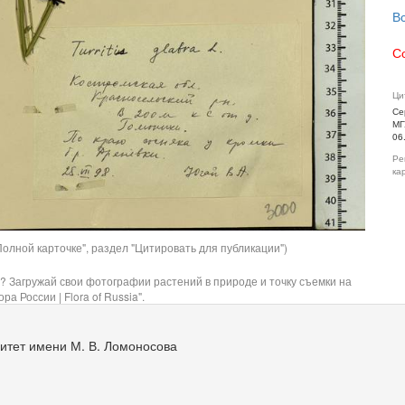
В
С
Ци
Се
МГ
06
Ре
ка
олной карточке", раздел "Цитировать для публикации")
? Загружай свои фотографии растений в природе и точку съемки на
ра России | Flora of Russia".
итет имени М. В. Ломоносова