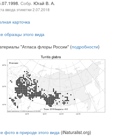
5.07.1998.
Собр.
Югай В. А.
та ввода этикетки
2.07.2018
олная карточка
се образцы этого вида
атериалы "Атласа флоры России" (
подробности
)
се фото в природе этого вида
(iNaturalist.org)