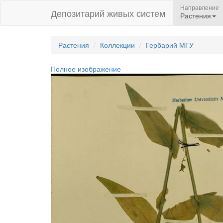
Направление
Депозитарий живых систем
Растения
Растения
Коллекции
Гербарий МГУ
Полное изображение