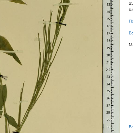
2
Да
П
В
М
В