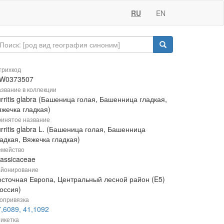
RU
EN
рихкод
W0373507
звание в коллекции
rritis glabra (Башеница голая, Башенница гладкая,
яжечка гладкая)
инятое название
rritis glabra L. (Башеница голая, Башенница
адкая, Вяжечка гладкая)
мейство
rassicaceae
йонирование
осточная Европа, Центральный лесной район (E5)
оссия)
опривязка
,6089, 41,1092
икетка