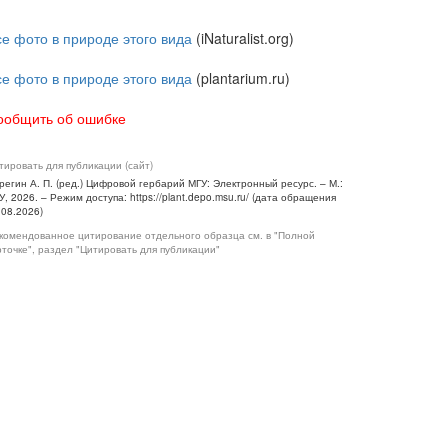
се фото в природе этого вида
(iNaturalist.org)
се фото в природе этого вида
(plantarium.ru)
ообщить об ошибке
тировать для публикации (сайт)
регин А. П. (ред.) Цифровой гербарий МГУ: Электронный ресурс. – М.:
У, 2026. – Режим доступа: https://plant.depo.msu.ru/ (дата обращения
.08.2026)
комендованное цитирование отдельного образца см. в "Полной
рточке", раздел "Цитировать для публикации"