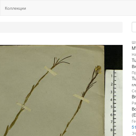
Коллекции
Шт
M
На
Tu
В
Пр
Tu
гл
Се
B
Ра
В
(E
Ге
51
Эт