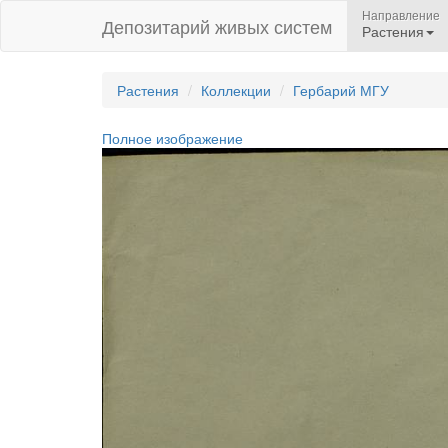
Направление
Депозитарий живых систем
Растения
Растения
Коллекции
Гербарий МГУ
Полное изображение