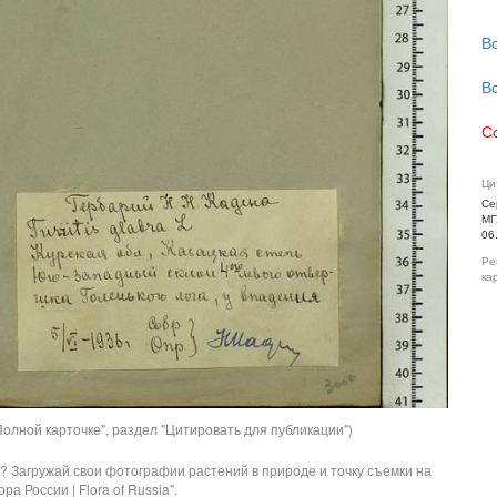
В
В
С
Ци
Се
МГ
06
Ре
ка
олной карточке", раздел "Цитировать для публикации")
? Загружай свои фотографии растений в природе и точку съемки на
ра России | Flora of Russia".