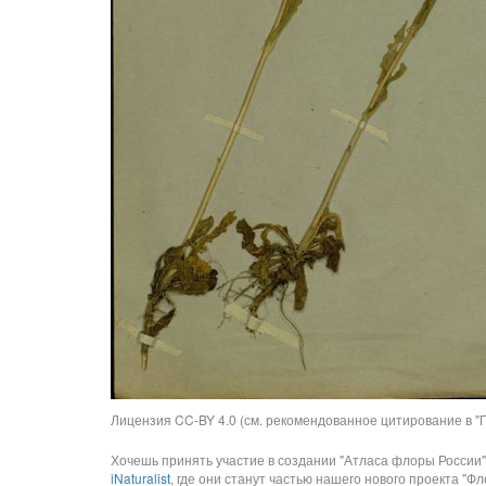
Лицензия CC-BY 4.0 (см. рекомендованное цитирование в "П
Хочешь принять участие в создании "Атласа флоры России"
iNaturalist
, где они станут частью нашего нового проекта "Фло