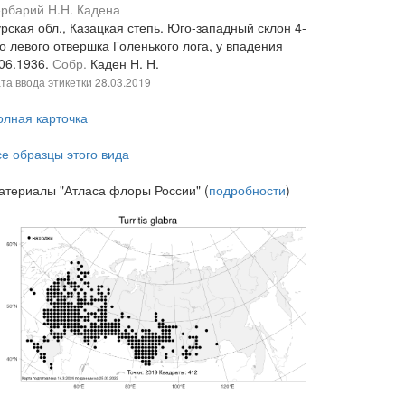
ербарий Н.Н. Кадена
рская обл., Казацкая степь. Юго-западный склон 4-
о левого отвершка Голенького лога, у впадения
.06.1936.
Собр.
Каден Н. Н.
та ввода этикетки
28.03.2019
олная карточка
се образцы этого вида
атериалы "Атласа флоры России" (
подробности
)