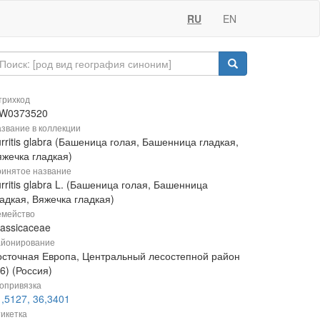
RU
EN
рихкод
W0373520
звание в коллекции
rritis glabra (Башеница голая, Башенница гладкая,
яжечка гладкая)
инятое название
rritis glabra L. (Башеница голая, Башенница
адкая, Вяжечка гладкая)
мейство
rassicaceae
йонирование
осточная Европа, Центральный лесостепной район
6) (Россия)
опривязка
,5127, 36,3401
икетка