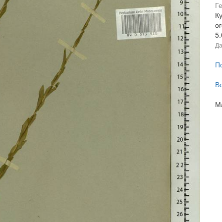
Г
Ку
ог
5
Да
П
В
М