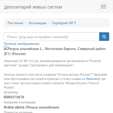
Депозитарий живых систем
Навиг
Растения
Коллекции
Гербарий МГУ
Полное изображение
Лицензия CC-BY 4.0 (см. рекомендованное цитирование в "Полной
карточке", раздел "Цитировать для публикации")
Хочешь принять участие в создании "Атласа флоры России"? Загружай
свои фотографии растений в природе и точку съемки на
iNaturalist
, где
они станут частью нашего нового проекта "Флора России | Flora of
Russia".
Штрихкод
MW0373676
Название в коллекции
Arabis alpina (Резуха альпийская)
Принятое название