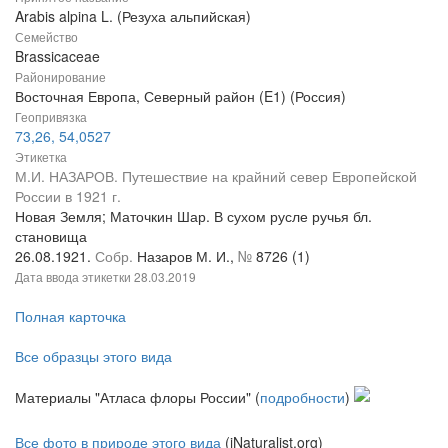
Arabis alpina L. (Резуха альпийская)
Семейство
Brassicaceae
Районирование
Восточная Европа, Северный район (E1) (Россия)
Геопривязка
73,26, 54,0527
Этикетка
М.И. НАЗАРОВ. Путешествие на крайний север Европейской
России в 1921 г.
Новая Земля; Маточкин Шар. В сухом русле ручья бл.
становища
26.08.1921.
Собр.
Назаров М. И.,
№
8726 (1)
Дата ввода этикетки
28.03.2019
Полная карточка
Все образцы этого вида
Материалы "Атласа флоры России" (
подробности
)
Все фото в природе этого вида
(iNaturalist.org)