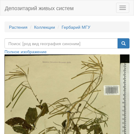
Депозитарий живых систем
Навиг
Растения
Коллекции
Гербарий МГУ
Полное изображение