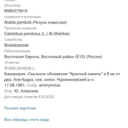
Штрихкод
MW0373919
Название в коллекции
Arabis pendula (Резуха повислая)
Принятое название
Catolobus pendulus (L.) Al-Shehbaz
Семейство
Brassicaceae
Районирование
Восточная Европа, Восточный район (E10) (Россия)
Этикетка
Arabis pendula L.
Башкририя. Скальное обнажение "Красный камень" в 8 км от
дер. Али-Кудра, сев. склон. Нуримановский р-н.
17.08.1961.
Собр.
anonymous
Опр.
Ю. Алексеев
Дата ввода этикетки
4.02.2022
Полная карточка
Все образцы этого вида