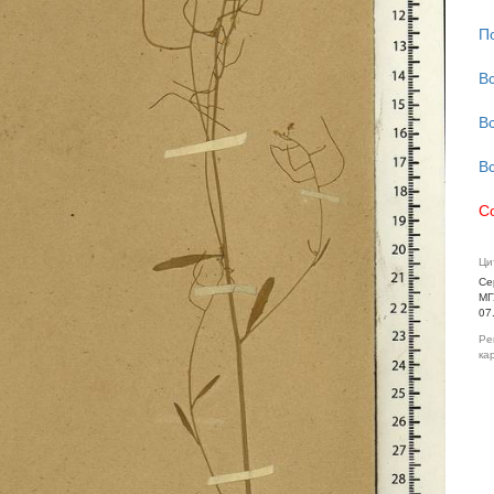
П
В
В
В
С
Ци
Се
МГ
07
Ре
ка