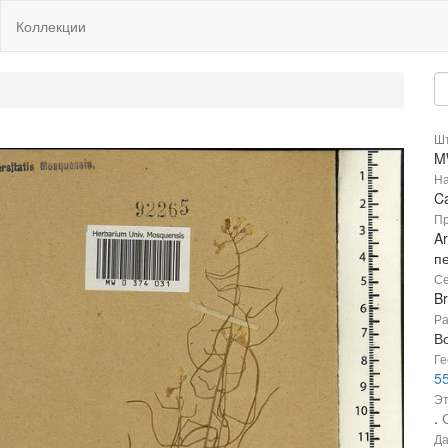
Коллекции
Шт
M
На
C
Пр
Ar
п
Се
B
Ра
В
Ге
55
Эт
.
Да