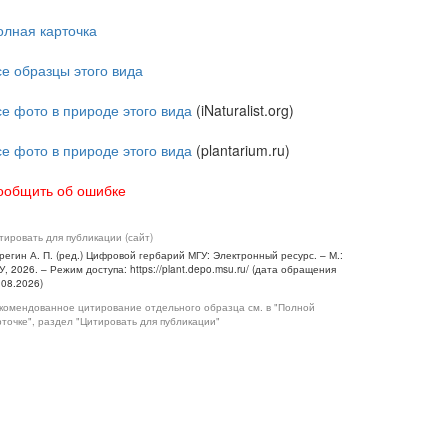
олная карточка
се образцы этого вида
се фото в природе этого вида
(iNaturalist.org)
се фото в природе этого вида
(plantarium.ru)
ообщить об ошибке
тировать для публикации (сайт)
регин А. П. (ред.) Цифровой гербарий МГУ: Электронный ресурс. – М.:
У, 2026. – Режим доступа: https://plant.depo.msu.ru/ (дата обращения
.08.2026)
комендованное цитирование отдельного образца см. в "Полной
рточке", раздел "Цитировать для публикации"