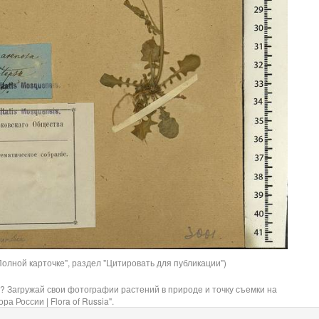
олной карточке", раздел "Цитировать для публикации")
? Загружай свои фотографии растений в природе и точку съемки на
ра России | Flora of Russia".