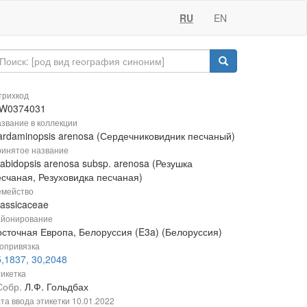
RU
EN
рихкод
W0374031
звание в коллекции
ardaminopsis arenosa (Сердечниковидник песчаный)
инятое название
abidopsis arenosa subsp. arenosa (Резушка
есчаная, Резуховидка песчаная)
мейство
rassicaceae
йонирование
осточная Европа, Белоруссия (E3a) (Белоруссия)
опривязка
,1837, 30,2048
икетка
Собр.
Л.Ф. Гольдбах
та ввода этикетки
10.01.2022