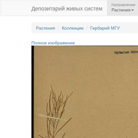
Направление
Депозитарий живых систем
Растения
Растения
Коллекции
Гербарий МГУ
Полное изображение