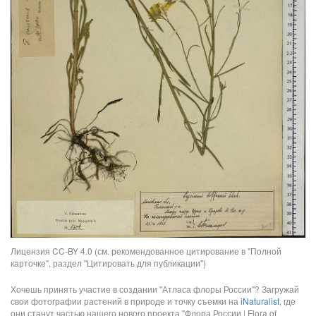
Лицензия CC-BY 4.0 (см. рекомендованное цитирование в "Полной
карточке", раздел "Цитировать для публикации")
Хочешь принять участие в создании "Атласа флоры России"? Загружай
свои фотографии растений в природе и точку съемки на
iNaturalist
, где
они станут частью нашего нового проекта "Флора России | Flora of