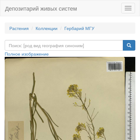
Депозитарий живых систем
Навиг
Растения
Коллекции
Гербарий МГУ
Полное изображение