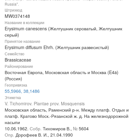
Russia".
Штрихкод
MW0374148
Название в коллекции
Erysimum canescens (Желтушник сероватый, Желтушник
серый)
Принятое название
Erysimum diffusum Ehrh. (Желтушник развесистый)
Семейство
Brassicaceae
Районирование
Восточная Европа, Московская область и Москва (E4a)
(Россия)
Геопривязка
55,5966, 38,1486
Этикетка
V. Tichomirov. Plantae prov. Mosquensis
Московская область, Раменский р-н. Между платф. Отдых и
платф. Кратово Моск.-Рязанской ж. д. На железнодорожной
насыпи
10.06.1962.
Собр.
Тихомиров В.,
№
5604
Опр.
Дорофеев В. И., 21.04.1990