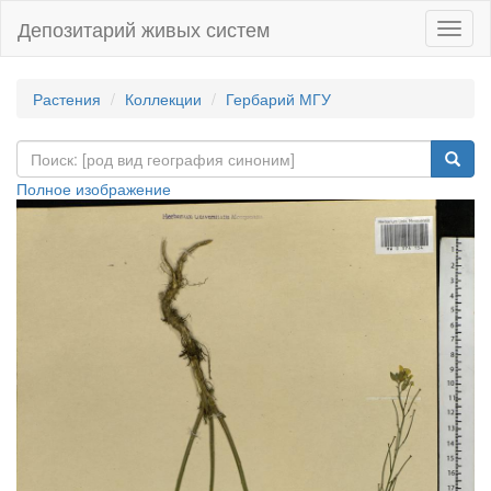
Депозитарий живых систем
Навиг
Растения
Коллекции
Гербарий МГУ
Полное изображение