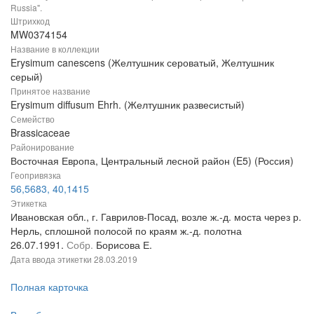
Russia".
Штрихкод
MW0374154
Название в коллекции
Erysimum canescens (Желтушник сероватый, Желтушник
серый)
Принятое название
Erysimum diffusum Ehrh. (Желтушник развесистый)
Семейство
Brassicaceae
Районирование
Восточная Европа, Центральный лесной район (E5) (Россия)
Геопривязка
56,5683, 40,1415
Этикетка
Ивановская обл., г. Гаврилов-Посад, возле ж.-д. моста через р.
Нерль, сплошной полосой по краям ж.-д. полотна
26.07.1991.
Собр.
Борисова Е.
Дата ввода этикетки
28.03.2019
Полная карточка