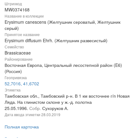
Штрихкод
MW0374168
Название в коллекции
Erysimum canescens (Желтушник сероватый, Желтушник
серый)
Принятое название
Erysimum diffusum Ehrh. (Желтушник развесистый)
Семейство
Brassicaceae
Районирование
Восточная Европа, Центральный лесостепной район (E6)
(Россия)
Геопривязка
52,7016, 41,6702
Этикетка
Тамбовская обл., Тамбовский р-н. В 1 км восточнее г/п Новая
Ляда. На глинистом склоне у ж.-д. полотна
25.05.1996.
Собр.
Сухоруков А.
Дата ввода этикетки
28.03.2019
Полная карточка