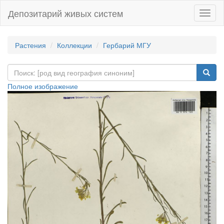
Депозитарий живых систем
Навиг
Растения
Коллекции
Гербарий МГУ
Полное изображение