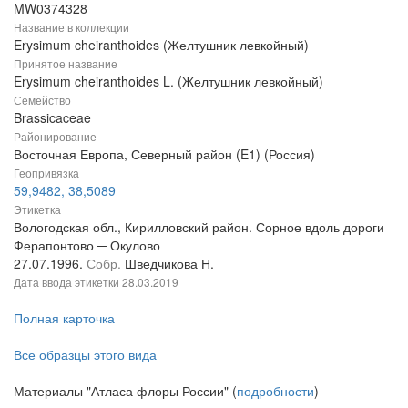
MW0374328
Название в коллекции
Erysimum cheiranthoides (Желтушник левкойный)
Принятое название
Erysimum cheiranthoides L. (Желтушник левкойный)
Семейство
Brassicaceae
Районирование
Восточная Европа, Северный район (E1) (Россия)
Геопривязка
59,9482, 38,5089
Этикетка
Вологодская обл., Кирилловский район. Сорное вдоль дороги
Ферапонтово ─ Окулово
27.07.1996.
Собр.
Шведчикова Н.
Дата ввода этикетки
28.03.2019
Полная карточка
Все образцы этого вида
Материалы "Атласа флоры России" (
подробности
)