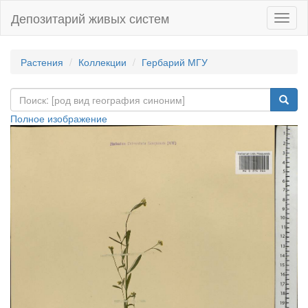
Депозитарий живых систем
Навиг
Растения
Коллекции
Гербарий МГУ
Полное изображение