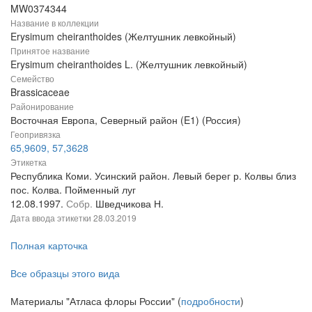
MW0374344
Название в коллекции
Erysimum cheiranthoides (Желтушник левкойный)
Принятое название
Erysimum cheiranthoides L. (Желтушник левкойный)
Семейство
Brassicaceae
Районирование
Восточная Европа, Северный район (E1) (Россия)
Геопривязка
65,9609, 57,3628
Этикетка
Республика Коми. Усинский район. Левый берег р. Колвы близ
пос. Колва. Пойменный луг
12.08.1997.
Собр.
Шведчикова Н.
Дата ввода этикетки
28.03.2019
Полная карточка
Все образцы этого вида
Материалы "Атласа флоры России" (
подробности
)