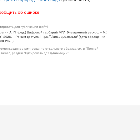
ообщить об ошибке
тировать для публикации (сайт)
регин А. П. (ред.) Цифровой гербарий МГУ: Электронный ресурс. – М.:
У, 2026. – Режим доступа: https://plant.depo.msu.ru/ (дата обращения
.08.2026)
комендованное цитирование отдельного образца см. в "Полной
рточке", раздел "Цитировать для публикации"