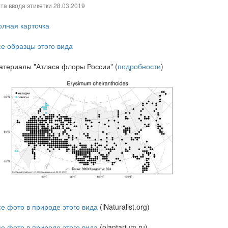
та ввода этикетки
28.03.2019
олная карточка
се образцы этого вида
атериалы "Атласа флоры России" (
подробности
)
се фото в природе этого вида
(iNaturalist.org)
се фото в природе этого вида
(plantarium.ru)