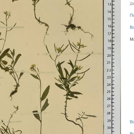
Да
П
В
М
В
В