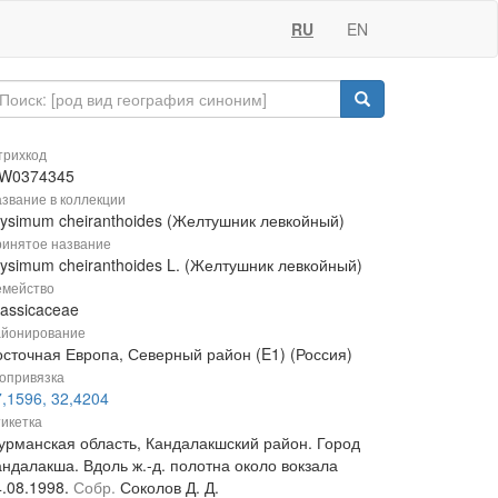
RU
EN
рихкод
W0374345
звание в коллекции
rysimum cheiranthoides (Желтушник левкойный)
инятое название
rysimum cheiranthoides L. (Желтушник левкойный)
мейство
rassicaceae
йонирование
осточная Европа, Северный район (E1) (Россия)
опривязка
,1596, 32,4204
икетка
урманская область, Кандалакшский район. Город
андалакша. Вдоль ж.-д. полотна около вокзала
4.08.1998.
Собр.
Соколов Д. Д.