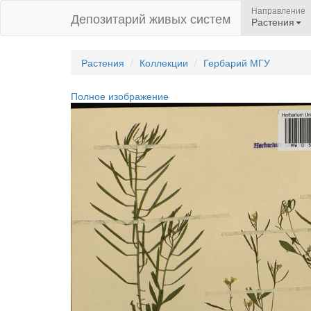
Направление
Депозитарий живых систем
Растения
Растения
Коллекции
Гербарий МГУ
Полное изображение