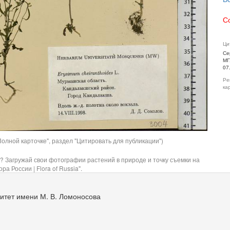
С
Ци
Се
МГ
07
Ре
ка
олной карточке", раздел "Цитировать для публикации")
? Загружай свои фотографии растений в природе и точку съемки на
ра России | Flora of Russia".
итет имени М. В. Ломоносова