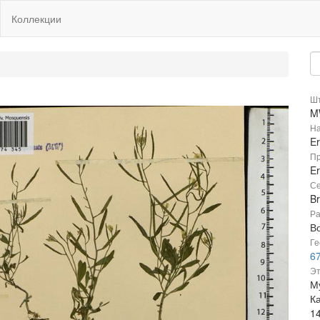
Коллекции
Шт
M
На
E
Пр
E
Се
B
Ра
В
Ге
67
Эт
М
К
1