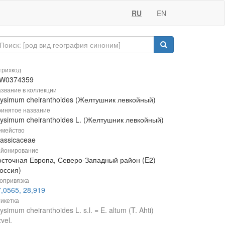
RU
EN
рихкод
W0374359
звание в коллекции
rysimum cheiranthoides (Желтушник левкойный)
инятое название
rysimum cheiranthoides L. (Желтушник левкойный)
мейство
rassicaceae
йонирование
осточная Европа, Северо-Западный район (E2)
оссия)
опривязка
,0565, 28,919
икетка
ysimum cheiranthoides L. s.l. = E. altum (T. Ahti)
vel.