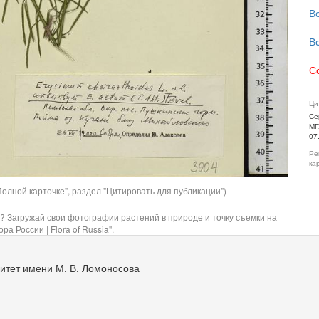
В
В
С
Ци
Се
МГ
07
Ре
ка
олной карточке", раздел "Цитировать для публикации")
? Загружай свои фотографии растений в природе и точку съемки на
ра России | Flora of Russia".
итет имени М. В. Ломоносова