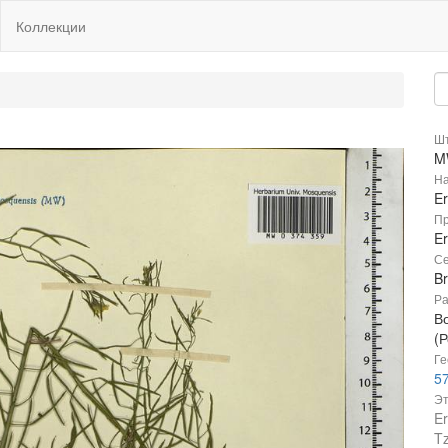
Коллекции
Шт
M
На
E
Пр
E
Се
B
Ра
В
(Р
Ге
57
Эт
Er
Tz