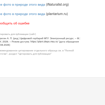
се фото в природе этого вида
(iNaturalist.org)
се фото в природе этого вида
(plantarium.ru)
ообщить об ошибке
тировать для публикации (сайт)
регин А. П. (ред.) Цифровой гербарий МГУ: Электронный ресурс. – М.:
У, 2026. – Режим доступа: https://plant.depo.msu.ru/ (дата обращения
.08.2026)
комендованное цитирование отдельного образца см. в "Полной
рточке", раздел "Цитировать для публикации"