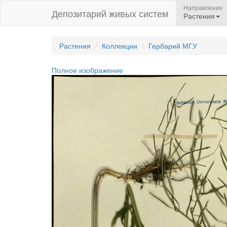
Направление
Депозитарий живых систем
Растения
Растения
Коллекции
Гербарий МГУ
Полное изображение