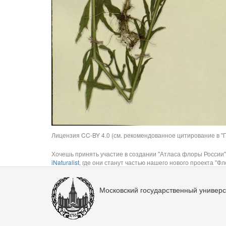
Лицензия CC-BY 4.0 (см. рекомендованное цитирование в "П
Хочешь принять участие в создании "Атласа флоры России"
iNaturalist
, где они станут частью нашего нового проекта "Фло
Московский государственный универс