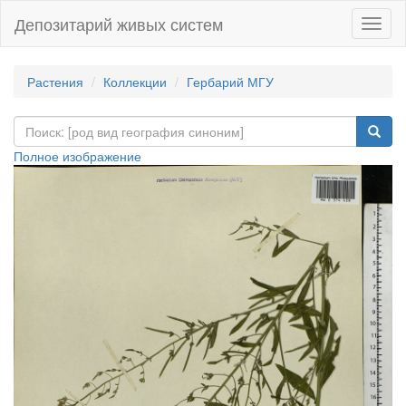
Депозитарий живых систем
Навиг
Растения
Коллекции
Гербарий МГУ
Полное изображение