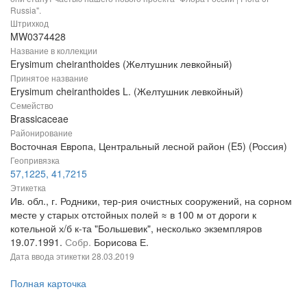
Russia".
Штрихкод
MW0374428
Название в коллекции
Erysimum cheiranthoides (Желтушник левкойный)
Принятое название
Erysimum cheiranthoides L. (Желтушник левкойный)
Семейство
Brassicaceae
Районирование
Восточная Европа, Центральный лесной район (E5) (Россия)
Геопривязка
57,1225, 41,7215
Этикетка
Ив. обл., г. Родники, тер-рия очистных сооружений, на сорном
месте у старых отстойных полей ≈ в 100 м от дороги к
котельной х/б к-та "Большевик", несколько экземпляров
19.07.1991.
Собр.
Борисова Е.
Дата ввода этикетки
28.03.2019
Полная карточка