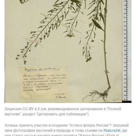
Лицензия CC-BY 4.0 (см. рекомендованное цитирование в "Полной
карточке", раздел "Цитировать для публикации")
Хочешь принять участие в создании "Атласа флоры России"? Загружай
свои фотографии растений в природе и точку съемки на
iNaturalist
, где
они станут частью нашего нового проекта "Флора России | Flora of