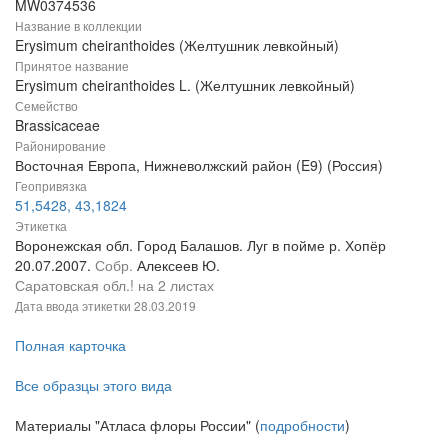
MW0374536
Название в коллекции
Erysimum cheiranthoides (Желтушник левкойный)
Принятое название
Erysimum cheiranthoides L. (Желтушник левкойный)
Семейство
Brassicaceae
Районирование
Восточная Европа, Нижневолжский район (E9) (Россия)
Геопривязка
51,5428, 43,1824
Этикетка
Воронежская обл. Город Балашов. Луг в пойме р. Хопёр
20.07.2007.
Собр.
Алексеев Ю.
Саратовская обл.! на 2 листах
Дата ввода этикетки
28.03.2019
Полная карточка
Все образцы этого вида
Материалы "Атласа флоры России" (
подробности
)