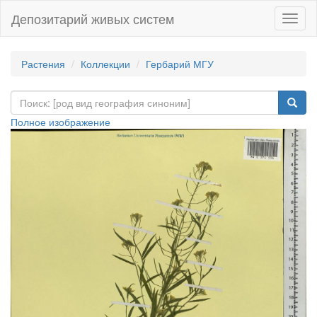
Депозитарий живых систем
Навиг
Растения
Коллекции
Гербарий МГУ
Полное изображение