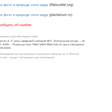
се фото в природе этого вида
(iNaturalist.org)
се фото в природе этого вида
(plantarium.ru)
ообщить об ошибке
тировать для публикации (сайт)
регин А. П. (ред.) Цифровой гербарий МГУ: Электронный ресурс. – М.:
У, 2026. – Режим доступа: https://plant.depo.msu.ru/ (дата обращения
.08.2026)
комендованное цитирование отдельного образца см. в "Полной
рточке", раздел "Цитировать для публикации"