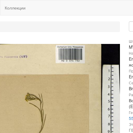
Коллекции
Шт
M
На
Er
я
Пр
E
Се
B
Ра
В
(E
Ге
55
Эт
Г