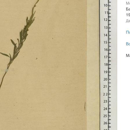
М
Ба
1
Да
П
В
М