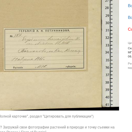
В
В
С
Ци
Се
МГ
06
Ре
ка
олной карточке", раздел "Цитировать для публикации")
? Загружай свои фотографии растений в природе и точку съемки на
ра России | Flora of Russia".