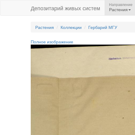
Направление
Депозитарий живых систем
Растения
Растения
Коллекции
Гербарий МГУ
Полное изображение