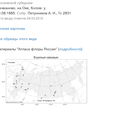
осковской губернии
чманово, на Оке, Колом. у.
9.08.1885.
Собр.
Петунников А. Н.,
№
2831
та ввода этикетки
28.03.2019
олная карточка
се образцы этого вида
атериалы "Атласа флоры России" (
подробности
)