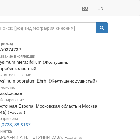
RU
EN
рихкод
W0374732
звание в коллекции
ysimum hieracifolium (Желтушник
стребинколистный)
инятое название
rysimum odoratum Ehrh. (Желтушник душистый)
мейство
rassicaceae
йонирование
осточная Европа, Московская область и Москва
4a) (Россия)
опривязка
,0723, 38,8167
икетка
ЕРБАРИЙ А.Н. ПЕТУННИКОВА. Растения