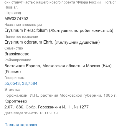
они станут частью нашего нового проекта "Флора России | Flora of
Russia".
Штрихкод
MW0374752
Название в коллекции
Erysimum hieracifolium (Желтушник ястребинколистный)
Принятое название
Erysimum odoratum Ehrh. (Желтушник душистый)
Семейство
Brassicaceae
Районирование
Восточная Европа, Московская область и Москва (E4a)
(Россия)
Геопривязка
55,0543, 38,7584
Этикетка
Горожанкин, И.Н., растения Московской губернии, 1885 г.
Короптеево
2.07.1886.
Собр.
Горожанкин И. Н.,
№
1277
Дата ввода этикетки
18.11.2019
Полная карточка