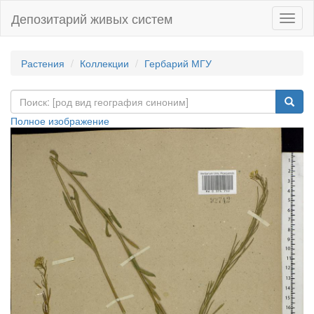
Депозитарий живых систем
Навиг
Растения
Коллекции
Гербарий МГУ
Полное изображение