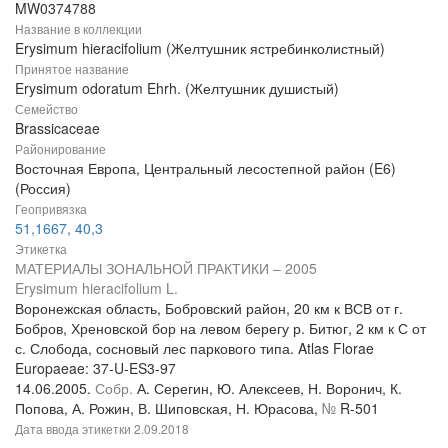
MW0374788
Название в коллекции
Erysimum hieracifolium (Желтушник ястребинколистный)
Принятое название
Erysimum odoratum Ehrh. (Желтушник душистый)
Семейство
Brassicaceae
Районирование
Восточная Европа, Центральный лесостепной район (E6)
(Россия)
Геопривязка
51,1667, 40,3
Этикетка
МАТЕРИАЛЫ ЗОНАЛЬНОЙ ПРАКТИКИ – 2005
Erysimum hieracifolium L.
Воронежская область, Бобровский район, 20 км к ВСВ от г.
Бобров, Хреновской бор на левом берегу р. Битюг, 2 км к С от
с. Слобода, сосновый лес паркового типа. Atlas Florae
Europaeae: 37-U-ES3-97
14.06.2005.
Собр.
А. Серегин, Ю. Алексеев, Н. Воронич, К.
Попова, А. Рожин, В. Шиповская, Н. Юрасова,
№
R-501
Дата ввода этикетки
2.09.2018