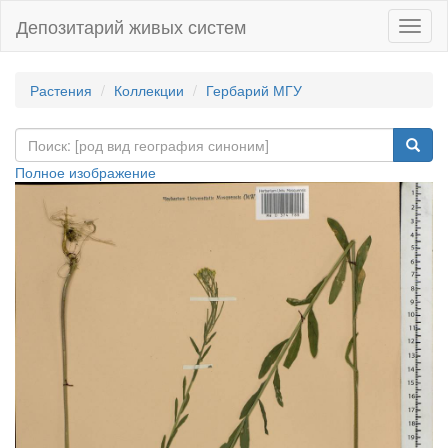
Депозитарий живых систем
Навиг
Растения
Коллекции
Гербарий МГУ
Полное изображение